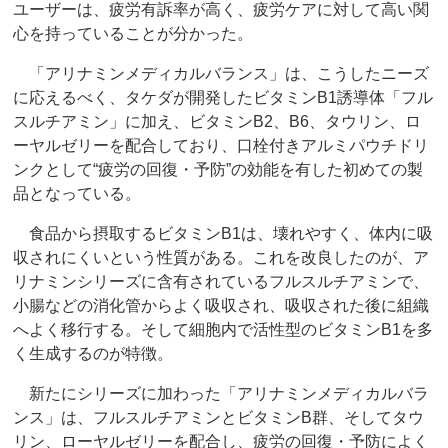
ユーザーは、疲労有訴率が高く、疲労ケアに対して高い関
心を持っていることが分かった。
「アリナミンメディカルバランス」は、こうしたニーズ
に応えるべく、タケダが開発したビタミンB1誘導体「フル
スルチアミン」に加え、ビタミンB2、B6、タウリン、ロ
ーヤルゼリーを配合しており、口栓付きアルミパウチドリ
ンクとして“疲労の回復・予防”の効能を有した初めての製
品となっている。
食品から摂取するビタミンB1は、壊れやすく、体内に吸
収されにくいという性質がある。これを改良したのが、ア
リナミンシリーズに含有されているフルスルチアミンで、
小腸などの消化管からよく吸収され、吸収された後に組織
へよく移行する。そして細胞内で活性型のビタミンB1を多
く生成するのが特徴。
新たにシリーズに加わった「アリナミンメディカルバラ
ンス」は、フルスルチアミンとビタミンB群、そしてタウ
リン、ローヤルゼリーを配合し、疲労の回復・予防によく