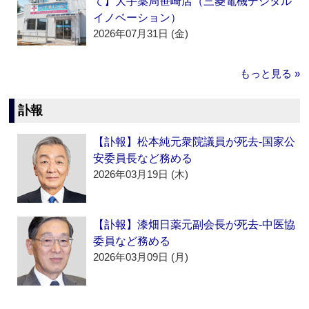
て】大手薬局笹崎店（三菱電機デジタル
イノベーション）
2026年07月31日 (金)
もっと見る »
訃報
【訃報】松本純元衆院議員が死去‐国家公
安委員長など務める
2026年03月19日 (木)
【訃報】漆畑日薬元副会長が死去‐中医協
委員など務める
2026年03月09日 (月)