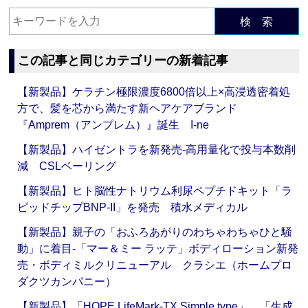
検 索
この記事と同じカテゴリーの新着記事
【新製品】ケラチン極限濃度6800倍以上×高浸透密着処
方で、髪を芯から満たす新ヘアケアブランド
『Amprem（アンプレム）』誕生 I-ne
【新製品】ハイゼントラを新発売‐高用量化で投与本数削
減 CSLベーリング
【新製品】ヒト脳性ナトリウム利尿ペプチドキット「ラ
ピッドチップBNP-II」を発売 積水メディカル
【新製品】親子の「おふろあがりのわちゃわちゃひと騒
動」に着目‐「マー＆ミー ラッテ」ボディローション新発
売・ボディミルクリニューアル クラシエ（ホームプロ
ダクツカンパニー）
【新製品】「HOPE LifeMark-TX Simple type」、「生成