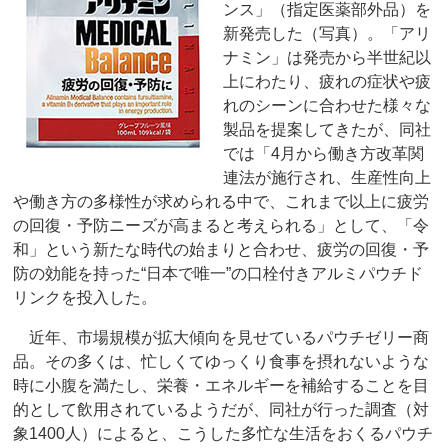
ンス」（指定医薬部外品）を
新発売した（写真）。「アリ
ナミン」は発売から半世紀以
上にわたり、疲れの症状や疲
れのシーンに合わせた様々な
製品を提案してきたが、同社
では「4月から働き方改革関
連法が施行され、生産性向上
や働き方の多様性が求められる中で、これまで以上に疲労
の回復・予防ニーズが高まると考えられる」として、「令
和」という新たな時代の始まりと合わせ、疲労の回復・予
防の効能を持った“日本で唯一”の口栓付きアルミパウチド
リンクを投入した。
近年、市場規模が拡大傾向を見せているパウチゼリー商
品。その多くは、忙しくてゆっくり食事を摂れないような
時に小腹を満たし、栄養・エネルギーを補給することを目
的として飲用されているようだが、同社が行った調査（対
象1400人）によると、こうした多忙な生活をおくるパウチ