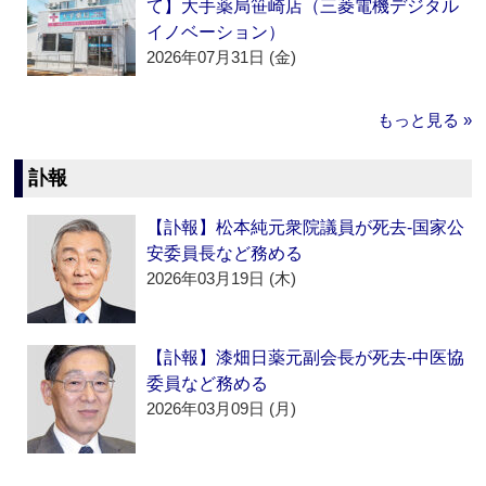
て】大手薬局笹崎店（三菱電機デジタル
イノベーション）
2026年07月31日 (金)
もっと見る »
訃報
【訃報】松本純元衆院議員が死去‐国家公
安委員長など務める
2026年03月19日 (木)
【訃報】漆畑日薬元副会長が死去‐中医協
委員など務める
2026年03月09日 (月)