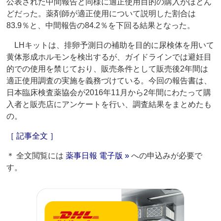
公表された中間報告と同様に適正使用目的の購入がほとん
どだった。薬剤師が適正使用について説明した割合は
83.9％と、中間報告の84.2％を下回る結果となった。
LHキットは、排卵予測日の補助を目的に尿検体を用いて
黄体形成ホルモンを検出するが、ガイドラインでは避妊目
的での使用を禁じており、販売条件として販売後2年間は
適正使用調査の実施を義務づけている。今回の報告書は、
日本臨床検査薬協会が2016年11月から2年間にわたって購
入者と販売店にアンケートを行い、調査結果をまとめたも
の。
［ 記事全文 ］
＊ 全文閲覧には
薬事日報 電子版 »
への申込みが必要で
す。