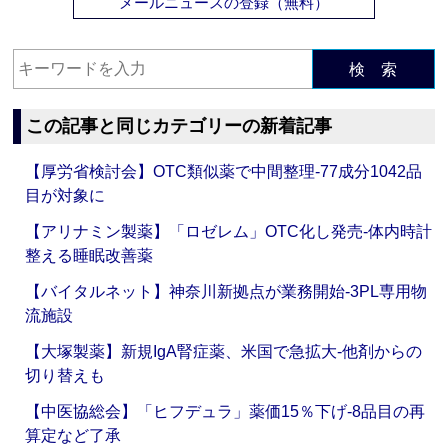
メールニュースの登録（無料）
検 索
この記事と同じカテゴリーの新着記事
【厚労省検討会】OTC類似薬で中間整理‐77成分1042品
目が対象に
【アリナミン製薬】「ロゼレム」OTC化し発売‐体内時計
整える睡眠改善薬
【バイタルネット】神奈川新拠点が業務開始‐3PL専用物
流施設
【大塚製薬】新規IgA腎症薬、米国で急拡大‐他剤からの
切り替えも
【中医協総会】「ヒフデュラ」薬価15％下げ‐8品目の再
算定など了承