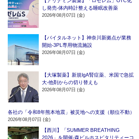
【アリナミン製薬】「ロゼレム」OTC化
し発売‐体内時計整える睡眠改善薬
2026年08月07日 (金)
【バイタルネット】神奈川新拠点が業務
開始‐3PL専用物流施設
2026年08月07日 (金)
【大塚製薬】新規IgA腎症薬、米国で急拡
大‐他剤からの切り替えも
2026年08月07日 (金)
各社の「令和8年熊本地震」被災地への支援（順位不動）
2026年08月07日 (金)
【西川】「SUMMER BREATHING
2026」を開催‐森ビルホスピタリティーコ