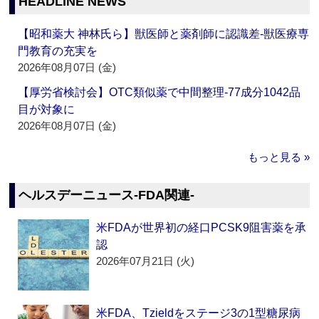
HEADLINE NEWS
【昭和薬大 神林氏ら】獣医師と薬剤師に認識差‐獣医療専
門教育の充実を
2026年08月07日 (金)
【厚労省検討会】OTC類似薬で中間整理‐77成分1042品
目が対象に
2026年08月07日 (金)
もっと見る »
ヘルスデーニュース‐FDA関連‐
米FDAが世界初の経口PCSK9阻害薬を承
認
2026年07月21日 (火)
米FDA、Tzieldをステージ3の1型糖尿病