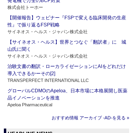
発電機で万全のBCP対策
株式会社トーホー
【開催報告】ウェビナー『FSPで変える臨床開発の生産
性』で振り返るFSP戦略
サイネオス・ヘルス・ジャパン株式会社
【サイネオス・ヘルス】世界とつなぐ「翻訳者」に 城
山氏に聞く
サイネオス・ヘルス・ジャパン株式会社
治験文書の翻訳・ローカライゼーションにAIをどれだけ
導入できるかーその[2]
TRANSPERFECT INTERNATIONAL LLC
グローバルCDMOのApeloa、日本市場に本格展開し医薬
品イノベーションを推進
Apeloa Pharmaceutical
おすすめ情報 アーカイブ ‐AD‐を見る »