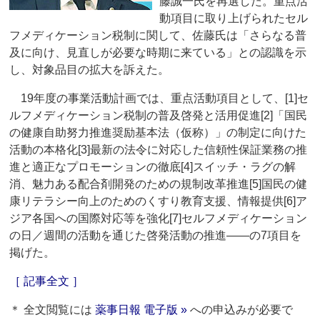
藤誠一氏を再選した。重点活
動項目に取り上げられたセル
フメディケーション税制に関して、佐藤氏は「さらなる普
及に向け、見直しが必要な時期に来ている」との認識を示
し、対象品目の拡大を訴えた。
19年度の事業活動計画では、重点活動項目として、[1]セ
ルフメディケーション税制の普及啓発と活用促進[2]「国民
の健康自助努力推進奨励基本法（仮称）」の制定に向けた
活動の本格化[3]最新の法令に対応した信頼性保証業務の推
進と適正なプロモーションの徹底[4]スイッチ・ラグの解
消、魅力ある配合剤開発のための規制改革推進[5]国民の健
康リテラシー向上のためのくすり教育支援、情報提供[6]ア
ジア各国への国際対応等を強化[7]セルフメディケーション
の日／週間の活動を通じた啓発活動の推進――の7項目を
掲げた。
［ 記事全文 ］
＊ 全文閲覧には
薬事日報 電子版 »
への申込みが必要で