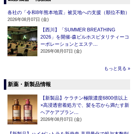
各社の「令和8年熊本地震」被災地への支援（順位不動）
2026年08月07日 (金)
【西川】「SUMMER BREATHING
2026」を開催‐森ビルホスピタリティーコ
ーポレーションとエステ…
2026年08月07日 (金)
もっと見る »
新薬・新製品情報
【新製品】ケラチン極限濃度6800倍以上
×高浸透密着処方で、髪を芯から満たす新
ヘアケアブラン…
2026年08月07日 (金)
【新製品】ハイゼントラを新発売‐高用量化で投与本数削