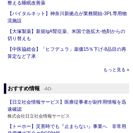
整える睡眠改善薬
【バイタルネット】神奈川新拠点が業務開始‐3PL専用物
流施設
【大塚製薬】新規IgA腎症薬、米国で急拡大‐他剤からの
切り替えも
【中医協総会】「ヒフデュラ」薬価15％下げ‐8品目の再
算定など了承
もっと見る »
おすすめ情報
‐AD‐
【日立社会情報サービス】医療従事者が副作用情報を迅
速確認
株式会社日立社会情報サービス
【トーホー】災害時でも『止まらない』事業へ 非常用