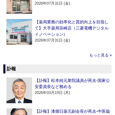
2026年07月31日 (金)
【薬局業務の効率化と質的向上を目指し
て】大手薬局笹崎店（三菱電機デジタル
イノベーション）
2026年07月31日 (金)
もっと見る »
訃報
【訃報】松本純元衆院議員が死去‐国家公
安委員長など務める
2026年03月19日 (木)
【訃報】漆畑日薬元副会長が死去‐中医協