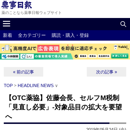
薬のことなら薬事日報ウェブサイト
新着
全カテゴリー
購読・購入・登録
« 前の記事
次の記事 »
TOP
>
HEADLINE NEWS
∨
【OTC薬協】佐藤会長、セルフM税制
「見直し必要」‐対象品目の拡大を要望
へ
2019年05月24日 (金)