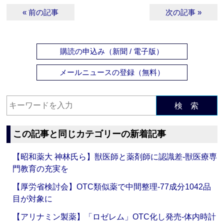
« 前の記事
次の記事 »
購読の申込み（新聞 / 電子版）
メールニュースの登録（無料）
検 索
この記事と同じカテゴリーの新着記事
【昭和薬大 神林氏ら】獣医師と薬剤師に認識差‐獣医療専
門教育の充実を
【厚労省検討会】OTC類似薬で中間整理‐77成分1042品
目が対象に
【アリナミン製薬】「ロゼレム」OTC化し発売‐体内時計