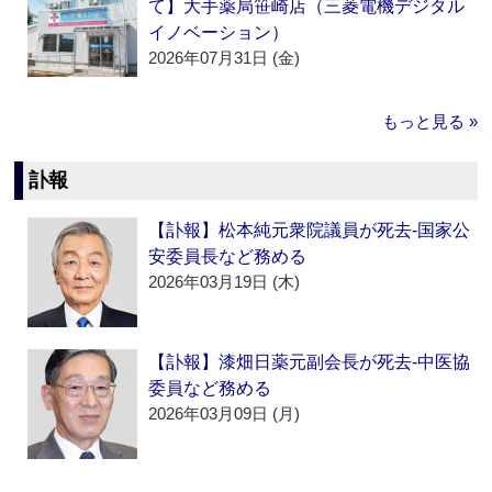
て】大手薬局笹崎店（三菱電機デジタル
イノベーション）
2026年07月31日 (金)
もっと見る »
訃報
【訃報】松本純元衆院議員が死去‐国家公
安委員長など務める
2026年03月19日 (木)
【訃報】漆畑日薬元副会長が死去‐中医協
委員など務める
2026年03月09日 (月)