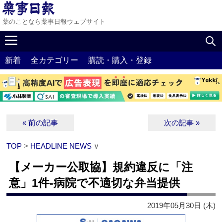
薬のことなら薬事日報ウェブサイト
新着
全カテゴリー
購読・購入・登録
« 前の記事
次の記事 »
TOP
>
HEADLINE NEWS
∨
【メーカー公取協】規約違反に「注
意」1件‐病院で不適切な弁当提供
2019年05月30日 (木)