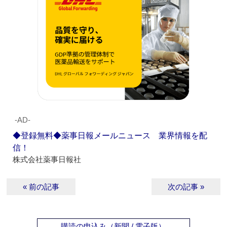
‐AD‐
◆登録無料◆薬事日報メールニュース 業界情報を配
信！
株式会社薬事日報社
« 前の記事
次の記事 »
購読の申込み（新聞 / 電子版）