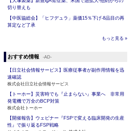
【大塚製薬】新規IgA腎症薬、米国で急拡大‐他剤からの
切り替えも
【中医協総会】「ヒフデュラ」薬価15％下げ‐8品目の再
算定など了承
もっと見る »
おすすめ情報
‐AD‐
【日立社会情報サービス】医療従事者が副作用情報を迅
速確認
株式会社日立社会情報サービス
【トーホー】災害時でも『止まらない』事業へ 非常用
発電機で万全のBCP対策
株式会社トーホー
【開催報告】ウェビナー『FSPで変える臨床開発の生産
性』で振り返るFSP戦略