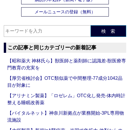
メールニュースの登録（無料）
検 索
この記事と同じカテゴリーの新着記事
【昭和薬大 神林氏ら】獣医師と薬剤師に認識差‐獣医療専
門教育の充実を
【厚労省検討会】OTC類似薬で中間整理‐77成分1042品
目が対象に
【アリナミン製薬】「ロゼレム」OTC化し発売‐体内時計
整える睡眠改善薬
【バイタルネット】神奈川新拠点が業務開始‐3PL専用物
流施設