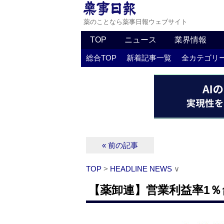
薬のことなら薬事日報ウェブサイト
TOP
ニュース
業界情報
総合TOP
新着記事一覧
全カテゴリ
« 前の記事
TOP
>
HEADLINE NEWS
∨
【薬卸連】営業利益率1％