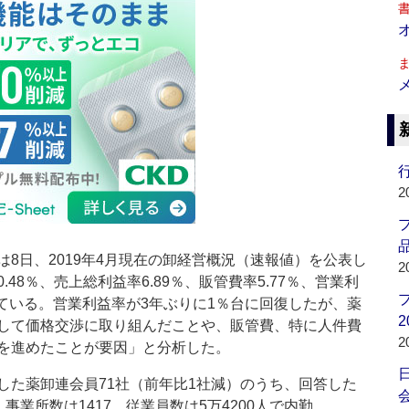
行
2
品
8日、2019年4月現在の卸経営概況（速報値）を公表し
2
48％、売上総利益率6.89％、販管費率5.77％、営業利
なっている。営業利益率が3年ぶりに1％台に回復したが、薬
2
して価格交渉に取り組んだことや、販管費、特に人件費
2
を進めたことが要因」と分析した。
た薬卸連会員71社（前年比1社減）のうち、回答した
会
。事業所数は1417、従業員数は5万4200人で内勤