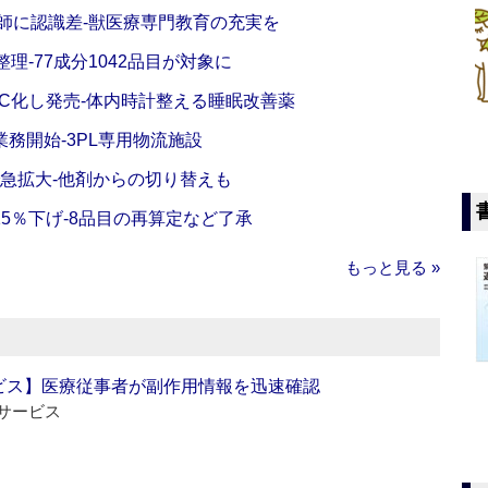
師に認識差‐獣医療専門教育の充実を
理‐77成分1042品目が対象に
C化し発売‐体内時計整える睡眠改善薬
務開始‐3PL専用物流施設
で急拡大‐他剤からの切り替えも
5％下げ‐8品目の再算定など了承
もっと見る »
ビス】医療従事者が副作用情報を迅速確認
サービス