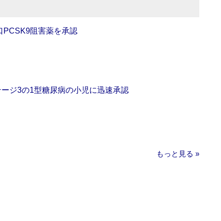
口PCSK9阻害薬を承認
をステージ3の1型糖尿病の小児に迅速承認
もっと見る »