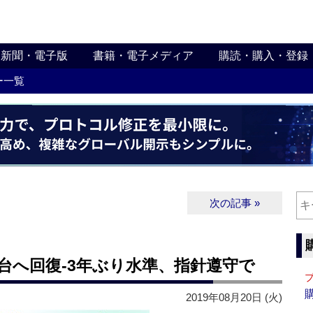
新聞・電子版
書籍・電子メディア
購読・購入・登録
ー一覧
次の記事 »
台へ回復‐3年ぶり水準、指針遵守で
2019年08月20日 (火)