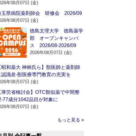
026年08月07日 (金)
埼玉県病院薬剤師会 研修会 2026/09
026年08月07日 (金)
徳島文理大学 徳島薬学
部 オープンキャンパ
ス 2026/08-2026/09
2026年08月07日 (金)
【昭和薬大 神林氏ら】獣医師と薬剤師
に認識差‐獣医療専門教育の充実を
026年08月07日 (金)
【厚労省検討会】OTC類似薬で中間整
理‐77成分1042品目が対象に
026年08月07日 (金)
もっと見る »