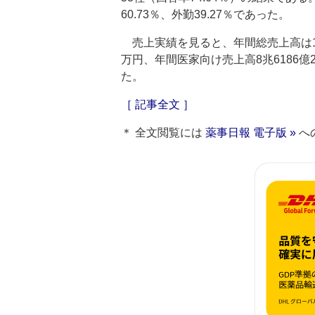
60.73％、外勤39.27％であった。
売上実績を見ると、年間総売上高は10兆1
万円、年間医家向け売上高8兆6186億2
た。
［ 記事全文 ］
＊ 全文閲覧には
薬事日報 電子版 »
へ