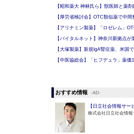
【昭和薬大 神林氏ら】獣医師と薬剤
【厚労省検討会】OTC類似薬で中間整
【アリナミン製薬】「ロゼレム」OT
【バイタルネット】神奈川新拠点が業
【大塚製薬】新規IgA腎症薬、米国
【中医協総会】「ヒフデュラ」薬価1
おすすめ情報
‐AD‐
【日立社会情報サー
株式会社日立社会情報