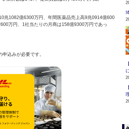
2
082億6300万円、年間医薬品売上高9兆0914億600
2
600万円、1社当たりの月商は158億9300万円であっ
の申込みが必要です。
2
2