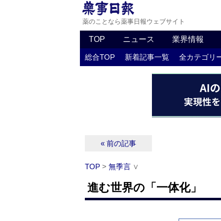
薬のことなら薬事日報ウェブサイト
TOP
ニュース
業界情報
総合TOP
新着記事一覧
全カテゴリ
« 前の記事
TOP
>
無季言
∨
進む世界の「一体化」