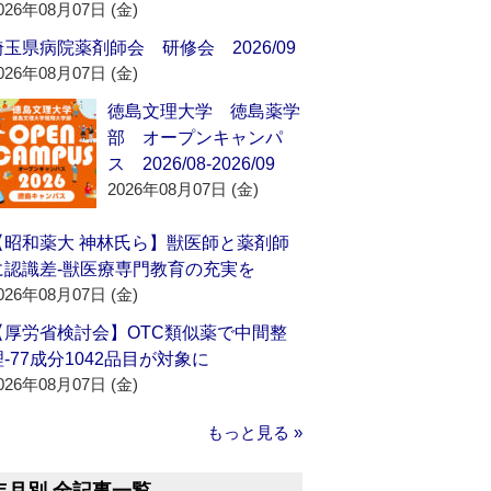
026年08月07日 (金)
埼玉県病院薬剤師会 研修会 2026/09
026年08月07日 (金)
徳島文理大学 徳島薬学
部 オープンキャンパ
ス 2026/08-2026/09
2026年08月07日 (金)
【昭和薬大 神林氏ら】獣医師と薬剤師
に認識差‐獣医療専門教育の充実を
026年08月07日 (金)
【厚労省検討会】OTC類似薬で中間整
理‐77成分1042品目が対象に
026年08月07日 (金)
もっと見る »