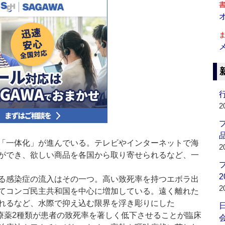
行
2
品
「一体化」が進んでいる。テレビやインターネットで海
2
ができ、欲しい商品を各国から取り寄せられるなど、一
2
る感染症の流入はその一つ。高い致死率を持つエボラ出
2
てコンゴ民主共和国を中心に増加している。遠く離れた
れるなど、水際で抑え込む限界を浮き彫りにした
療薬2種類が患者の致死率を著しく低下させることが臨床
会