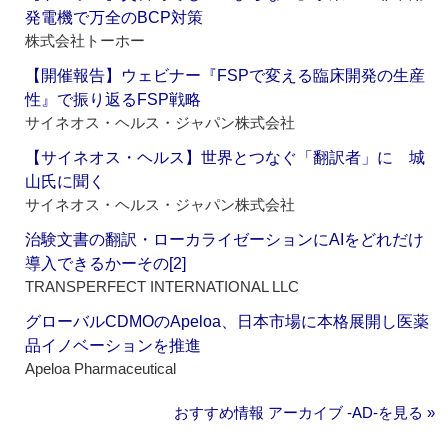
発電機で万全のBCP対策
株式会社トーホー
【開催報告】ウェビナー『FSPで変える臨床開発の生産
性』で振り返るFSP戦略
サイネオス・ヘルス・ジャパン株式会社
【サイネオス・ヘルス】世界とつなぐ「翻訳者」に 城
山氏に聞く
サイネオス・ヘルス・ジャパン株式会社
治験文書の翻訳・ローカライゼーションにAIをどれだけ
導入できるかーその[2]
TRANSPERFECT INTERNATIONAL LLC
グローバルCDMOのApeloa、日本市場に本格展開し医薬
品イノベーションを推進
Apeloa Pharmaceutical
おすすめ情報 アーカイブ ‐AD‐を見る »