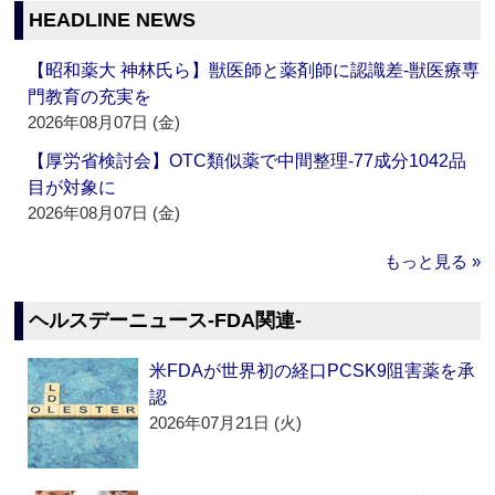
HEADLINE NEWS
【昭和薬大 神林氏ら】獣医師と薬剤師に認識差‐獣医療専
門教育の充実を
2026年08月07日 (金)
【厚労省検討会】OTC類似薬で中間整理‐77成分1042品
目が対象に
2026年08月07日 (金)
もっと見る »
ヘルスデーニュース‐FDA関連‐
米FDAが世界初の経口PCSK9阻害薬を承
認
2026年07月21日 (火)