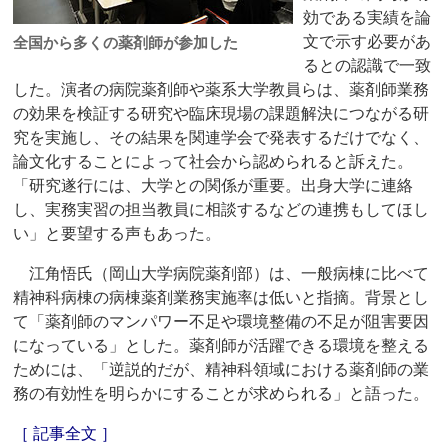
効である実績を論
文で示す必要があ
全国から多くの薬剤師が参加した
るとの認識で一致
した。演者の病院薬剤師や薬系大学教員らは、薬剤師業務
の効果を検証する研究や臨床現場の課題解決につながる研
究を実施し、その結果を関連学会で発表するだけでなく、
論文化することによって社会から認められると訴えた。
「研究遂行には、大学との関係が重要。出身大学に連絡
し、実務実習の担当教員に相談するなどの連携もしてほし
い」と要望する声もあった。
江角悟氏（岡山大学病院薬剤部）は、一般病棟に比べて
精神科病棟の病棟薬剤業務実施率は低いと指摘。背景とし
て「薬剤師のマンパワー不足や環境整備の不足が阻害要因
になっている」とした。薬剤師が活躍できる環境を整える
ためには、「逆説的だが、精神科領域における薬剤師の業
務の有効性を明らかにすることが求められる」と語った。
［ 記事全文 ］