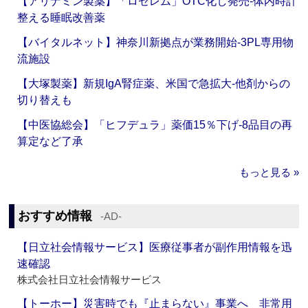
【アリナミン製薬】「ロゼレム」OTC化し発売‐体内時計
整える睡眠改善薬
【バイタルネット】神奈川新拠点が業務開始‐3PL専用物
流施設
【大塚製薬】新規IgA腎症薬、米国で急拡大‐他剤からの
切り替えも
【中医協総会】「ヒフデュラ」薬価15％下げ‐8品目の再
算定など了承
もっと見る »
おすすめ情報
‐AD‐
【日立社会情報サービス】医療従事者が副作用情報を迅
速確認
株式会社日立社会情報サービス
【トーホー】災害時でも『止まらない』事業へ 非常用