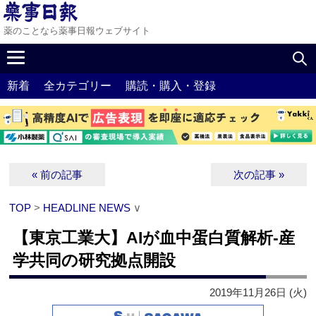
薬のことなら薬事日報ウェブサイト
新着
全カテゴリー
購読・購入・登録
« 前の記事
次の記事 »
TOP
>
HEADLINE NEWS
∨
【東京工業大】AIが血中蛋白質解析‐産
学共同の研究拠点開設
2019年11月26日 (火)