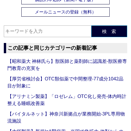
メールニュースの登録（無料）
検 索
この記事と同じカテゴリーの新着記事
【昭和薬大 神林氏ら】獣医師と薬剤師に認識差‐獣医療専
門教育の充実を
【厚労省検討会】OTC類似薬で中間整理‐77成分1042品
目が対象に
【アリナミン製薬】「ロゼレム」OTC化し発売‐体内時計
整える睡眠改善薬
【バイタルネット】神奈川新拠点が業務開始‐3PL専用物
流施設