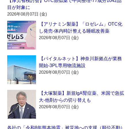
【厚労省検討会】OTC類似薬で中間整理‐77成分1042品
目が対象に
2026年08月07日 (金)
【アリナミン製薬】「ロゼレム」OTC化
し発売‐体内時計整える睡眠改善薬
2026年08月07日 (金)
【バイタルネット】神奈川新拠点が業務
開始‐3PL専用物流施設
2026年08月07日 (金)
【大塚製薬】新規IgA腎症薬、米国で急拡
大‐他剤からの切り替えも
2026年08月07日 (金)
各社の「令和8年熊本地震」被災地への支援（順位不動）