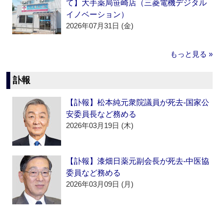
て】大手薬局笹崎店（三菱電機デジタル
イノベーション）
2026年07月31日 (金)
もっと見る »
訃報
【訃報】松本純元衆院議員が死去‐国家公
安委員長など務める
2026年03月19日 (木)
【訃報】漆畑日薬元副会長が死去‐中医協
委員など務める
2026年03月09日 (月)