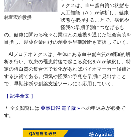
ミクスは、血中蛋白質の状態を
人工知能（AI）が解析し、健康
林宣宏准教授
状態を把握することで、病気や
怪我の早期予測につなげるも
の。健康に関わる様々な業種との連携を通じた社会実装を
目指し、製薬企業向けの創薬や早期診断も支援していく。
AIプロテオミクスは、生体にある血中蛋白質の網羅的解
析を行い、疾患の罹患前後で起こる変化をAIが解釈し、特
定の蛋白質の集合体で変化があればバイオマーカー候補と
する技術である。病気や怪我の予兆を早期に見出すこと
で、早期診断や創薬支援ツールにも応用していく。
［ 記事全文 ］
＊ 全文閲覧には
薬事日報 電子版 »
への申込みが必要で
す。