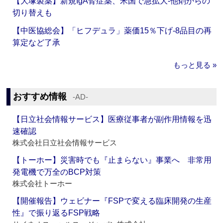
【大塚製薬】新規IgA腎症薬、米国で急拡大‐他剤からの
切り替えも
【中医協総会】「ヒフデュラ」薬価15％下げ‐8品目の再
算定など了承
もっと見る »
おすすめ情報
‐AD‐
【日立社会情報サービス】医療従事者が副作用情報を迅
速確認
株式会社日立社会情報サービス
【トーホー】災害時でも『止まらない』事業へ 非常用
発電機で万全のBCP対策
株式会社トーホー
【開催報告】ウェビナー『FSPで変える臨床開発の生産
性』で振り返るFSP戦略