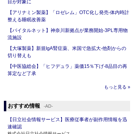
目が対象に
【アリナミン製薬】「ロゼレム」OTC化し発売‐体内時計
整える睡眠改善薬
【バイタルネット】神奈川新拠点が業務開始‐3PL専用物
流施設
【大塚製薬】新規IgA腎症薬、米国で急拡大‐他剤からの
切り替えも
【中医協総会】「ヒフデュラ」薬価15％下げ‐8品目の再
算定など了承
もっと見る »
おすすめ情報
‐AD‐
【日立社会情報サービス】医療従事者が副作用情報を迅
速確認
株式会社日立社会情報サービス