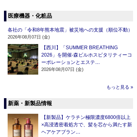
医療機器・化粧品
各社の「令和8年熊本地震」被災地への支援（順位不動）
2026年08月07日 (金)
【西川】「SUMMER BREATHING
2026」を開催‐森ビルホスピタリティーコ
ーポレーションとエステ…
2026年08月07日 (金)
もっと見る »
新薬・新製品情報
【新製品】ケラチン極限濃度6800倍以上
×高浸透密着処方で、髪を芯から満たす新
ヘアケアブラン…