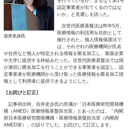
を行っているが、まもなく第1号
認定事業者が出てくるのではな
いか」と見通しを語った。
次世代医療基盤法は昨年5月、
医療情報の利活用を目的として
吉井史歩氏
施行された。個人情報保護法で
は、それぞれの医療機関が氏名
や住所など個人が特定される情報を匿名加工し、製薬企業
や大学に提供する枠組みだった。次世代医療基盤法では国
が適切に匿名加工を行うことができる事業者を認定し、認
定事業者が医療機関から受け取った医療情報を匿名加工情
報として利用者に提供できるようにした。
【
お詫びと訂正
】
記事初出時、吉井史歩氏の所属が「日本医療研究開発機
構（AMED）医療情報基盤担当室」とあったのは、「内閣
府日本医療研究開発機構・医療情報基盤担当室（内閣府
AMED室）」の誤りでした。お詫びして訂正します。