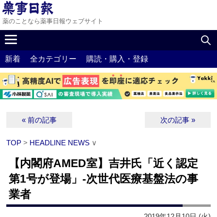
薬のことなら薬事日報ウェブサイト
新着
全カテゴリー
購読・購入・登録
« 前の記事
次の記事 »
TOP
>
HEADLINE NEWS
∨
【内閣府AMED室】吉井氏「近く認定
第1号が登場」‐次世代医療基盤法の事
業者
2019年12月10日 (火)