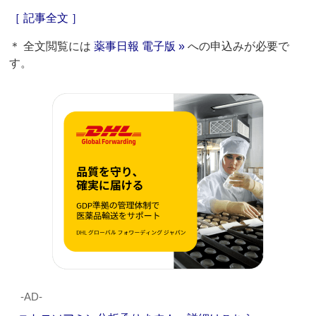
［ 記事全文 ］
＊ 全文閲覧には
薬事日報 電子版 »
への申込みが必要で
す。
‐AD‐