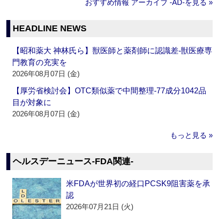
おすすめ情報 アーカイブ ‐AD‐を見る »
HEADLINE NEWS
【昭和薬大 神林氏ら】獣医師と薬剤師に認識差‐獣医療専
門教育の充実を
2026年08月07日 (金)
【厚労省検討会】OTC類似薬で中間整理‐77成分1042品
目が対象に
2026年08月07日 (金)
もっと見る »
ヘルスデーニュース‐FDA関連‐
米FDAが世界初の経口PCSK9阻害薬を承
認
2026年07月21日 (火)