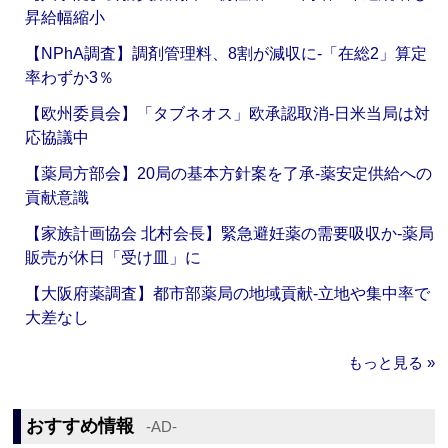
昇給幅縮小
【NPhA調査】調剤管理料、8割が減収に‐「在総2」算定
率わずか3％
【欧州委員会】「タブネオス」欧承認取消‐日米当局は対
応協議中
【薬局方部会】20局の基本方針案を了承‐薬安定供給への
貢献意識
【家族計画協会 北村会長】緊急避妊薬の需要吸収か‐薬局
販売が休日「受け皿」に
【大阪府薬調査】都市部薬局の地域貢献‐立地や集中率で
大差なし
もっと見る »
おすすめ情報
‐AD‐