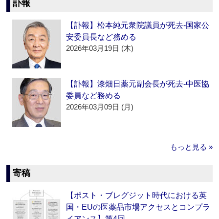
訃報
【訃報】松本純元衆院議員が死去‐国家公
安委員長など務める
2026年03月19日 (木)
【訃報】漆畑日薬元副会長が死去‐中医協
委員など務める
2026年03月09日 (月)
もっと見る »
寄稿
【ポスト・ブレグジット時代における英
国・EUの医薬品市場アクセスとコンプラ
イアンス】第4回…