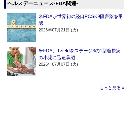
ヘルスデーニュース‐FDA関連‐
米FDAが世界初の経口PCSK9阻害薬を承
認
2026年07月21日 (火)
米FDA、Tzieldをステージ3の1型糖尿病
の小児に迅速承認
2026年07月07日 (火)
もっと見る »