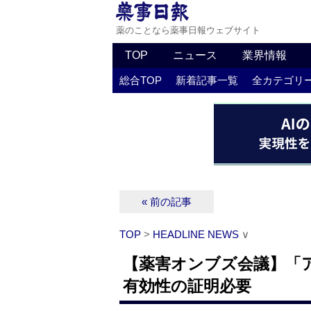
薬のことなら薬事日報ウェブサイト
TOP
ニュース
業界情報
総合TOP
新着記事一覧
全カテゴリ
« 前の記事
TOP
>
HEADLINE NEWS
∨
【薬害オンブズ会議】「
有効性の証明必要