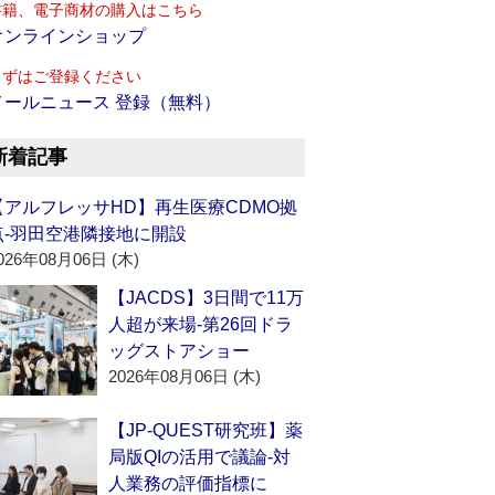
書籍、電子商材の購入はこちら
オンラインショップ
まずはご登録ください
メールニュース 登録（無料）
新着記事
【アルフレッサHD】再生医療CDMO拠
点‐羽田空港隣接地に開設
026年08月06日 (木)
【JACDS】3日間で11万
人超が来場‐第26回ドラ
ッグストアショー
2026年08月06日 (木)
【JP-QUEST研究班】薬
局版QIの活用で議論‐対
人業務の評価指標に