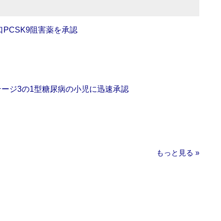
口PCSK9阻害薬を承認
をステージ3の1型糖尿病の小児に迅速承認
もっと見る »