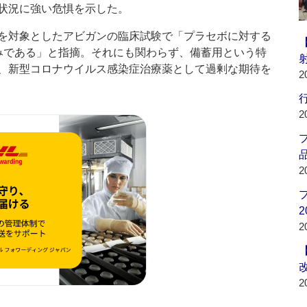
状況に強い危惧を示した。
を対象としたアビガンの臨床試験で「プラセボに対する
みである」と指摘。それにも関わらず、備蓄用という特
、新型コロナウイルス感染症治療薬として過剰な期待を
2
行
2
品
2
2
2
2