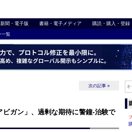
新聞・電子版
書籍・電子メディア
購読・購入・登録
ー一覧
次の記事 »
アビガン」、過剰な期待に警鐘‐治験で