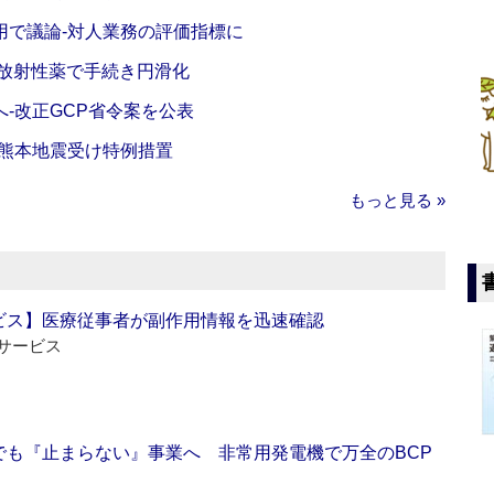
活用で議論‐対人業務の評価指標に
‐放射性薬で手続き円滑化
‐改正GCP省令案を公表
‐熊本地震受け特例措置
もっと見る »
ビス】医療従事者が副作用情報を迅速確認
サービス
でも『止まらない』事業へ 非常用発電機で万全のBCP