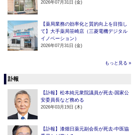
2026年07月31日 (金)
【薬局業務の効率化と質的向上を目指し
て】大手薬局笹崎店（三菱電機デジタル
イノベーション）
2026年07月31日 (金)
もっと見る »
訃報
【訃報】松本純元衆院議員が死去‐国家公
安委員長など務める
2026年03月19日 (木)
【訃報】漆畑日薬元副会長が死去‐中医協