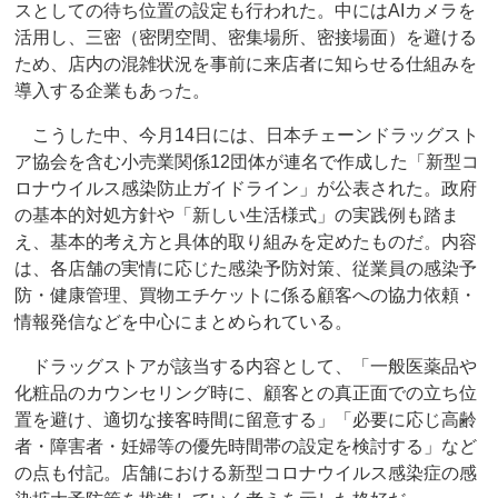
スとしての待ち位置の設定も行われた。中にはAIカメラを
活用し、三密（密閉空間、密集場所、密接場面）を避ける
ため、店内の混雑状況を事前に来店者に知らせる仕組みを
導入する企業もあった。
こうした中、今月14日には、日本チェーンドラッグスト
ア協会を含む小売業関係12団体が連名で作成した「新型コ
ロナウイルス感染防止ガイドライン」が公表された。政府
の基本的対処方針や「新しい生活様式」の実践例も踏ま
え、基本的考え方と具体的取り組みを定めたものだ。内容
は、各店舗の実情に応じた感染予防対策、従業員の感染予
防・健康管理、買物エチケットに係る顧客への協力依頼・
情報発信などを中心にまとめられている。
ドラッグストアが該当する内容として、「一般医薬品や
化粧品のカウンセリング時に、顧客との真正面での立ち位
置を避け、適切な接客時間に留意する」「必要に応じ高齢
者・障害者・妊婦等の優先時間帯の設定を検討する」など
の点も付記。店舗における新型コロナウイルス感染症の感