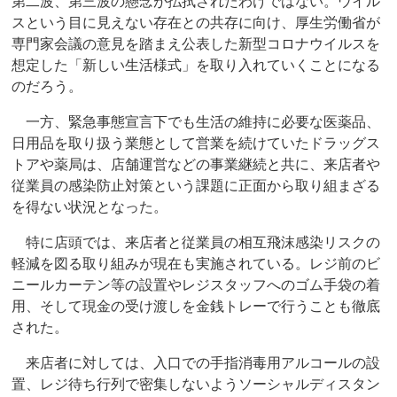
第二波、第三波の懸念が払拭されたわけではない。ウイル
スという目に見えない存在との共存に向け、厚生労働省が
専門家会議の意見を踏まえ公表した新型コロナウイルスを
想定した「新しい生活様式」を取り入れていくことになる
のだろう。
一方、緊急事態宣言下でも生活の維持に必要な医薬品、
日用品を取り扱う業態として営業を続けていたドラッグス
トアや薬局は、店舗運営などの事業継続と共に、来店者や
従業員の感染防止対策という課題に正面から取り組まざる
を得ない状況となった。
特に店頭では、来店者と従業員の相互飛沫感染リスクの
軽減を図る取り組みが現在も実施されている。レジ前のビ
ニールカーテン等の設置やレジスタッフへのゴム手袋の着
用、そして現金の受け渡しを金銭トレーで行うことも徹底
された。
来店者に対しては、入口での手指消毒用アルコールの設
置、レジ待ち行列で密集しないようソーシャルディスタン