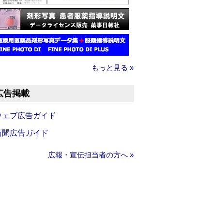
もっと見る »
広告掲載
ウェブ広告ガイド
新聞広告ガイド
広報・宣伝担当者の方へ »