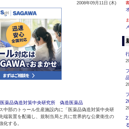
2008年09月11日 (木)
行
2
品
2
2
医薬品偽造対策中央研究所
偽造医薬品
2
ス中部のトゥール生産施設内に「医薬品偽造対策中央研
先端装置を配備し、規制当局と共に世界的な公衆衛生の
強化する。