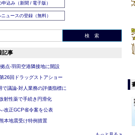
申込み（新聞 / 電子版）
ルニュースの登録（無料）
検 索
着記事
O拠点‐羽田空港隣接地に開設
‐第26回ドラッグストアショー
活用で議論‐対人業務の評価指標に
‐放射性薬で手続き円滑化
‐改正GCP省令案を公表
‐熊本地震受け特例措置
もっと見る »