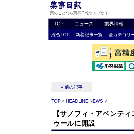
薬のことなら薬事日報ウェブサイト
TOP
ニュース
業界情報
総合TOP
新着記事一覧
全カテゴリ
« 前の記事
TOP
>
HEADLINE NEWS
∨
【サノフィ・アベンティ
ゥールに開設