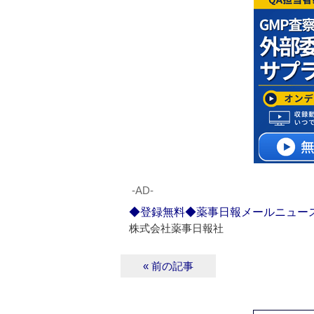
‐AD‐
◆登録無料◆薬事日報メールニュー
株式会社薬事日報社
« 前の記事