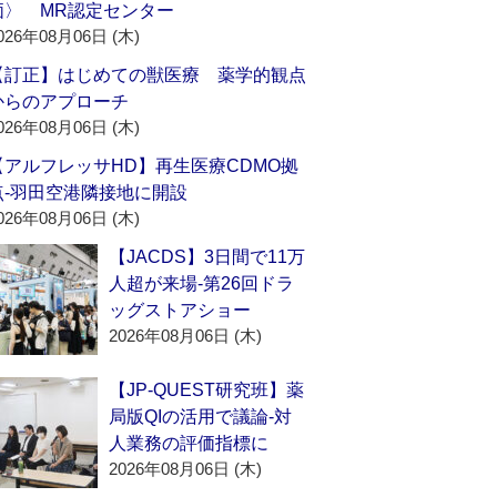
価〉 MR認定センター
026年08月06日 (木)
【訂正】はじめての獣医療 薬学的観点
からのアプローチ
026年08月06日 (木)
【アルフレッサHD】再生医療CDMO拠
点‐羽田空港隣接地に開設
026年08月06日 (木)
【JACDS】3日間で11万
人超が来場‐第26回ドラ
ッグストアショー
2026年08月06日 (木)
【JP-QUEST研究班】薬
局版QIの活用で議論‐対
人業務の評価指標に
2026年08月06日 (木)