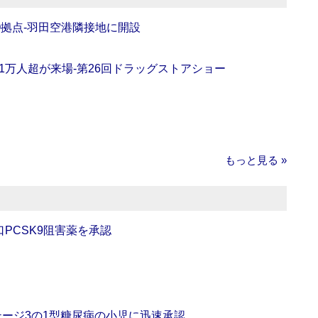
O拠点‐羽田空港隣接地に開設
11万人超が来場‐第26回ドラッグストアショー
もっと見る »
口PCSK9阻害薬を承認
をステージ3の1型糖尿病の小児に迅速承認