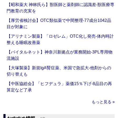
【昭和薬大 神林氏ら】獣医師と薬剤師に認識差‐獣医療専
門教育の充実を
【厚労省検討会】OTC類似薬で中間整理‐77成分1042品
目が対象に
【アリナミン製薬】「ロゼレム」OTC化し発売‐体内時計
整える睡眠改善薬
【バイタルネット】神奈川新拠点が業務開始‐3PL専用物
流施設
【大塚製薬】新規IgA腎症薬、米国で急拡大‐他剤からの
切り替えも
【中医協総会】「ヒフデュラ」薬価15％下げ‐8品目の再
算定など了承
もっと見る »