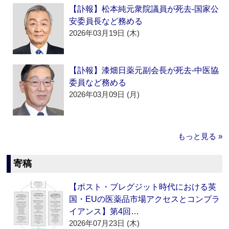
【訃報】松本純元衆院議員が死去‐国家公
安委員長など務める
2026年03月19日 (木)
【訃報】漆畑日薬元副会長が死去‐中医協
委員など務める
2026年03月09日 (月)
もっと見る »
寄稿
【ポスト・ブレグジット時代における英
国・EUの医薬品市場アクセスとコンプラ
イアンス】第4回…
2026年07月23日 (木)