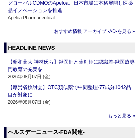
グローバルCDMOのApeloa、日本市場に本格展開し医薬
品イノベーションを推進
Apeloa Pharmaceutical
おすすめ情報 アーカイブ ‐AD‐を見る »
HEADLINE NEWS
【昭和薬大 神林氏ら】獣医師と薬剤師に認識差‐獣医療専
門教育の充実を
2026年08月07日 (金)
【厚労省検討会】OTC類似薬で中間整理‐77成分1042品
目が対象に
2026年08月07日 (金)
もっと見る »
ヘルスデーニュース‐FDA関連‐