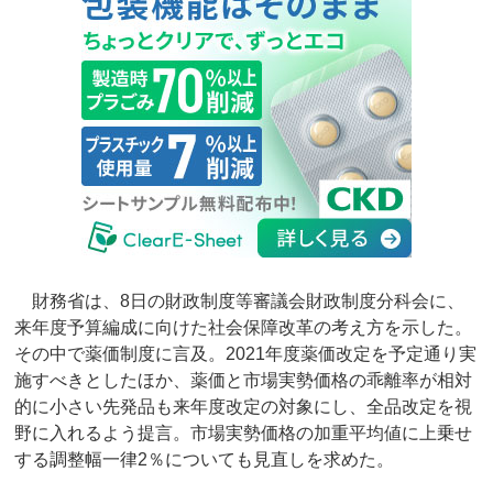
財務省は、8日の財政制度等審議会財政制度分科会に、
来年度予算編成に向けた社会保障改革の考え方を示した。
その中で薬価制度に言及。2021年度薬価改定を予定通り実
施すべきとしたほか、薬価と市場実勢価格の乖離率が相対
的に小さい先発品も来年度改定の対象にし、全品改定を視
野に入れるよう提言。市場実勢価格の加重平均値に上乗せ
する調整幅一律2％についても見直しを求めた。