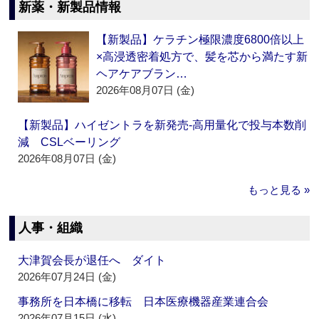
新薬・新製品情報
【新製品】ケラチン極限濃度6800倍以上
×高浸透密着処方で、髪を芯から満たす新
ヘアケアブラン…
2026年08月07日 (金)
【新製品】ハイゼントラを新発売‐高用量化で投与本数削
減 CSLベーリング
2026年08月07日 (金)
もっと見る »
人事・組織
大津賀会長が退任へ ダイト
2026年07月24日 (金)
事務所を日本橋に移転 日本医療機器産業連合会
2026年07月15日 (水)