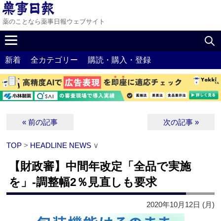
薬のことなら薬事日報ウェブサイト
新着
全カテゴリー
購読・購入・登録
« 前の記事
次の記事 »
TOP
>
HEADLINE NEWS
∨
【財政審】中間年改定「全品で実施
を」‐調整幅2％見直しも要求
2020年10月12日 (月)