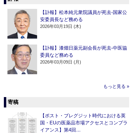
【訃報】松本純元衆院議員が死去‐国家公
安委員長など務める
2026年03月19日 (木)
【訃報】漆畑日薬元副会長が死去‐中医協
委員など務める
2026年03月09日 (月)
もっと見る »
寄稿
【ポスト・ブレグジット時代における英
国・EUの医薬品市場アクセスとコンプラ
イアンス】第4回…