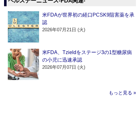
ヘルスデーニュース‐FDA関連‐
米FDAが世界初の経口PCSK9阻害薬を承
認
2026年07月21日 (火)
米FDA、Tzieldをステージ3の1型糖尿病
の小児に迅速承認
2026年07月07日 (火)
もっと見る »