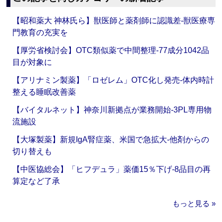
【昭和薬大 神林氏ら】獣医師と薬剤師に認識差‐獣医療専
門教育の充実を
【厚労省検討会】OTC類似薬で中間整理‐77成分1042品
目が対象に
【アリナミン製薬】「ロゼレム」OTC化し発売‐体内時計
整える睡眠改善薬
【バイタルネット】神奈川新拠点が業務開始‐3PL専用物
流施設
【大塚製薬】新規IgA腎症薬、米国で急拡大‐他剤からの
切り替えも
【中医協総会】「ヒフデュラ」薬価15％下げ‐8品目の再
算定など了承
もっと見る »