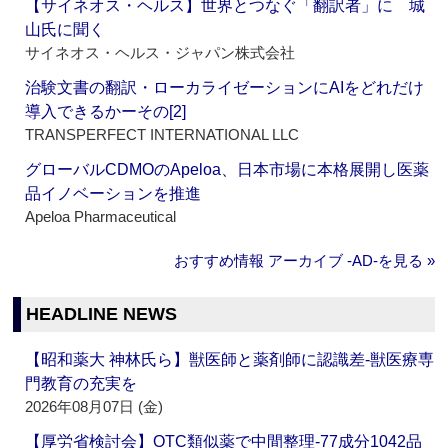
【サイネオス・ヘルス】世界とつなぐ「翻訳者」に 城
山氏に聞く
サイネオス・ヘルス・ジャパン株式会社
治験文書の翻訳・ローカライゼーションにAIをどれだけ
導入できるかーその[2]
TRANSPERFECT INTERNATIONAL LLC
グローバルCDMOのApeloa、日本市場に本格展開し医薬
品イノベーションを推進
Apeloa Pharmaceutical
おすすめ情報 アーカイブ ‐AD‐を見る »
HEADLINE NEWS
【昭和薬大 神林氏ら】獣医師と薬剤師に認識差‐獣医療専
門教育の充実を
2026年08月07日 (金)
【厚労省検討会】OTC類似薬で中間整理‐77成分1042品