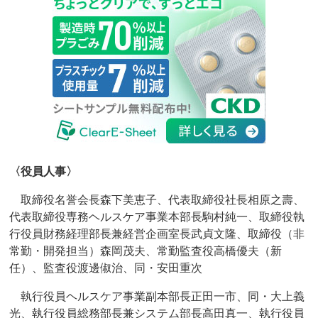
〈役員人事〉
取締役名誉会長森下美恵子、代表取締役社長相原之壽、
代表取締役専務ヘルスケア事業本部長駒村純一、取締役執
行役員財務経理部長兼経営企画室長武貞文隆、取締役（非
常勤・開発担当）森岡茂夫、常勤監査役高橋優夫（新
任）、監査役渡邊俶治、同・安田重次
執行役員ヘルスケア事業副本部長正田一市、同・大上義
光、執行役員総務部長兼システム部長高田真一、執行役員