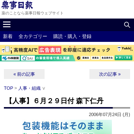
薬のことなら薬事日報ウェブサイト
新着
全カテゴリー
購読・購入・登録
« 前の記事
次の記事 »
TOP
>
人事・組織
∨
【人事】６月２９日付 森下仁丹
2006年07月24日 (月)