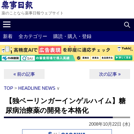
薬のことなら薬事日報ウェブサイト
新着
全カテゴリー
購読・購入・登録
« 前の記事
次の記事 »
TOP
>
HEADLINE NEWS
∨
【独ベーリンガーインゲルハイム】糖
尿病治療薬の開発を本格化
2008年10月22日 (水)