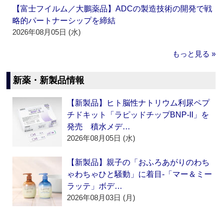
【富士フイルム／大鵬薬品】ADCの製造技術の開発で戦
略的パートナーシップを締結
2026年08月05日 (水)
もっと見る »
新薬・新製品情報
【新製品】ヒト脳性ナトリウム利尿ペプ
チドキット「ラピッドチップBNP-II」を
発売 積水メデ…
2026年08月05日 (水)
【新製品】親子の「おふろあがりのわち
ゃわちゃひと騒動」に着目‐「マー＆ミー
ラッテ」ボデ…
2026年08月03日 (月)