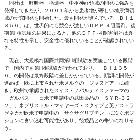
同社は、呼吸器、循環器、中枢神経領域の開発に強みを
発揮してきたが、２００１年から患者増が著しい糖尿病領
域の研究開発を開始した。最も開発が進んでいる「ＢＩ１
３５６」は、世界的にも競合が激しいＤＰＰ‐４阻害剤。後
期第II相試験の結果によると、他のＤＰＰ‐４阻害剤とは異
なる特性を示し、安全性に優れていることが確認されてい
る。
現在、大規模な国際共同第III相試験を実施している段階
で、国内でも第III相試験が行われており、「ＢＩ１３５
６」の開発は最終段階に差しかかっている。順調に開発が
進めば、既に上市された米メルクの「ジャヌビア」に続
き、欧州で承認されたスイス・ノバルティスファーマの
「ガルバス」、日米で申請中の武田薬品の「ＳＹＲ‐３２
２」、米ブリストル・マイヤーズ・スクイブと英アストラ
ゼネカが欧米で申請中の「サクサグリプチン」に次ぐポジ
ションに食い込む可能性があり、後続品との争いになりそ
う。