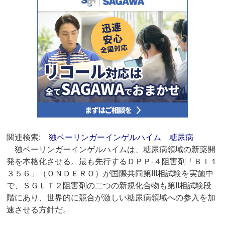
関連検索:
独ベーリンガーインゲルハイム
糖尿病
独ベーリンガーインゲルハイムは、糖尿病領域の新薬開
発を本格化させる。最も先行するＤＰＰ‐４阻害剤「ＢＩ１
３５６」（ＯＮＤＥＲＯ）が国際共同第III相試験を実施中
で、ＳＧＬＴ２阻害剤の二つの新規化合物も第II相試験段
階にあり、世界的に競合が激しい糖尿病領域への参入を加
速させる方針だ。