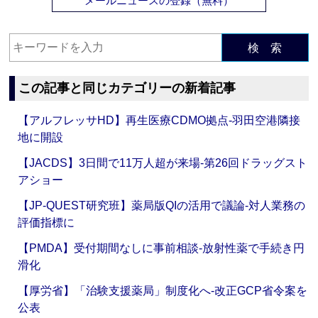
メールニュースの登録（無料）
検 索
この記事と同じカテゴリーの新着記事
【アルフレッサHD】再生医療CDMO拠点‐羽田空港隣接
地に開設
【JACDS】3日間で11万人超が来場‐第26回ドラッグスト
アショー
【JP-QUEST研究班】薬局版QIの活用で議論‐対人業務の
評価指標に
【PMDA】受付期間なしに事前相談‐放射性薬で手続き円
滑化
【厚労省】「治験支援薬局」制度化へ‐改正GCP省令案を
公表