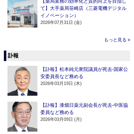
【薬局業務の効率化と質的向上を目指し
て】大手薬局笹崎店（三菱電機デジタル
イノベーション）
2026年07月31日 (金)
もっと見る »
訃報
【訃報】松本純元衆院議員が死去‐国家公
安委員長など務める
2026年03月19日 (木)
【訃報】漆畑日薬元副会長が死去‐中医協
委員など務める
2026年03月09日 (月)