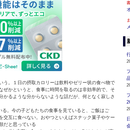
行
2
品
いう。１日の摂取カロリーは飲料やゼリー状の食べ物で
2
なぜかというと、食事に時間を取るのは非効率的で、そ
分かるような分からないような話だが、何となく寂しさ
2
2
いる。今の子どもたちの食事を見ていると、ご飯はご
を交互に食べない。おやつといえばスナック菓子やケー
類だと思っている
会