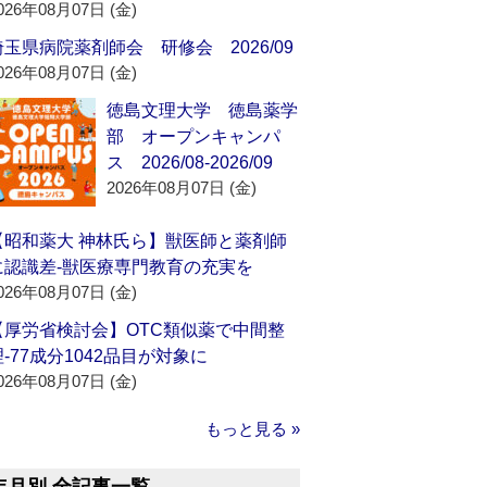
026年08月07日 (金)
埼玉県病院薬剤師会 研修会 2026/09
026年08月07日 (金)
徳島文理大学 徳島薬学
部 オープンキャンパ
ス 2026/08-2026/09
2026年08月07日 (金)
【昭和薬大 神林氏ら】獣医師と薬剤師
に認識差‐獣医療専門教育の充実を
026年08月07日 (金)
【厚労省検討会】OTC類似薬で中間整
理‐77成分1042品目が対象に
026年08月07日 (金)
もっと見る »