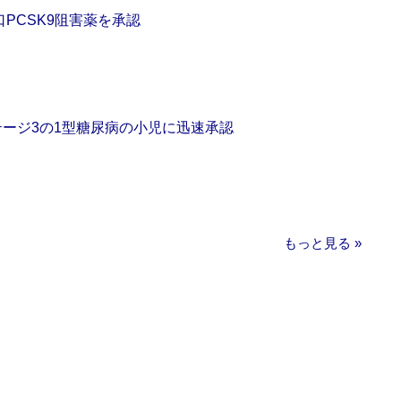
口PCSK9阻害薬を承認
をステージ3の1型糖尿病の小児に迅速承認
もっと見る »