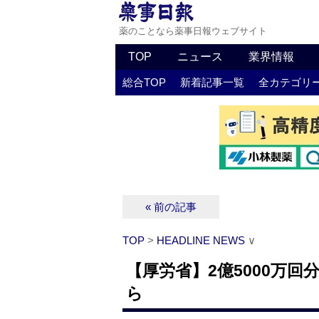
薬のことなら薬事日報ウェブサイト
TOP
ニュース
業界情報
総合TOP
新着記事一覧
全カテゴリ
« 前の記事
TOP
>
HEADLINE NEWS
∨
【厚労省】2億5000万
ら