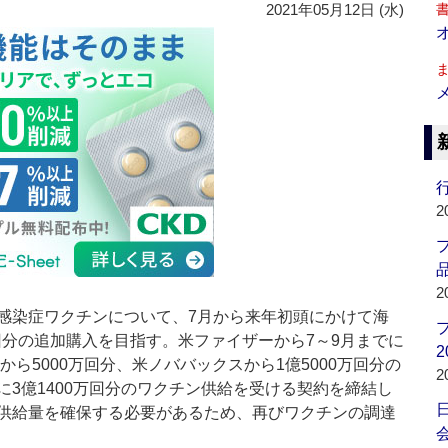
2021年05月12日 (水)
行
2
品
2
染症ワクチンについて、7月から来年初頭にかけて海
万回分の追加購入を目指す。米ファイザーから7～9月までに
2
から5000万回分、米ノババックスから1億5000万回分の
2
3億1400万回分のワクチン供給を受ける契約を締結し
供給量を確保する必要があるため、再びワクチンの調達
会