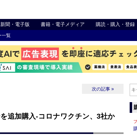
新聞・電子版
書籍・電子メディア
購読・購入・登録
ー一覧
次の記事 »
回分を追加購入‐コロナワクチン、3社か