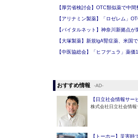
【厚労省検討会】OTC類似薬で中間整
【アリナミン製薬】「ロゼレム」OT
【バイタルネット】神奈川新拠点が業
【大塚製薬】新規IgA腎症薬、米国
【中医協総会】「ヒフデュラ」薬価1
おすすめ情報
‐AD‐
【日立社会情報サー
株式会社日立社会情報
【トーホー】災害時