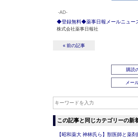
‐AD‐
◆登録無料◆薬事日報メールニュー
株式会社薬事日報社
« 前の記事
購読の
メー
この記事と同じカテゴリーの新
【昭和薬大 神林氏ら】獣医師と薬剤