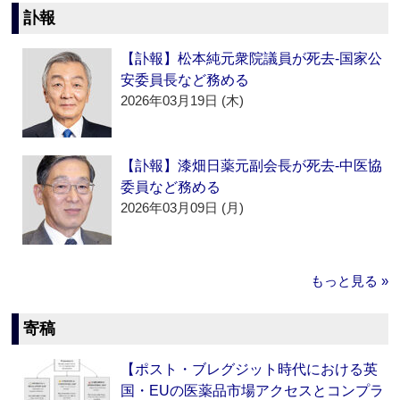
訃報
【訃報】松本純元衆院議員が死去‐国家公
安委員長など務める
2026年03月19日 (木)
【訃報】漆畑日薬元副会長が死去‐中医協
委員など務める
2026年03月09日 (月)
もっと見る »
寄稿
【ポスト・ブレグジット時代における英
国・EUの医薬品市場アクセスとコンプラ