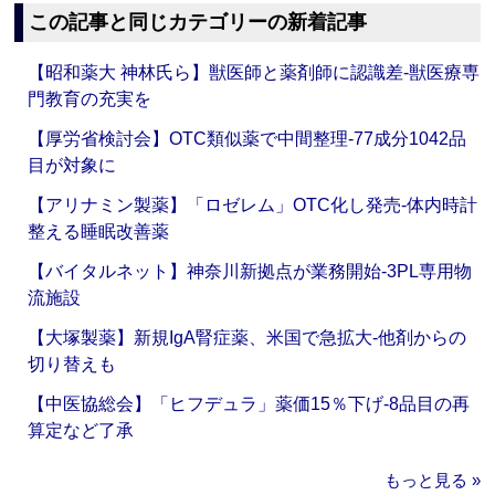
この記事と同じカテゴリーの新着記事
【昭和薬大 神林氏ら】獣医師と薬剤師に認識差‐獣医療専
門教育の充実を
【厚労省検討会】OTC類似薬で中間整理‐77成分1042品
目が対象に
【アリナミン製薬】「ロゼレム」OTC化し発売‐体内時計
整える睡眠改善薬
【バイタルネット】神奈川新拠点が業務開始‐3PL専用物
流施設
【大塚製薬】新規IgA腎症薬、米国で急拡大‐他剤からの
切り替えも
【中医協総会】「ヒフデュラ」薬価15％下げ‐8品目の再
算定など了承
もっと見る »