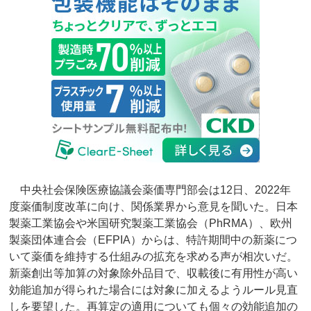
中央社会保険医療協議会薬価専門部会は12日、2022年
度薬価制度改革に向け、関係業界から意見を聞いた。日本
製薬工業協会や米国研究製薬工業協会（PhRMA）、欧州
製薬団体連合会（EFPIA）からは、特許期間中の新薬につ
いて薬価を維持する仕組みの拡充を求める声が相次いだ。
新薬創出等加算の対象除外品目で、収載後に有用性が高い
効能追加が得られた場合には対象に加えるようルール見直
しを要望した。再算定の適用についても個々の効能追加の