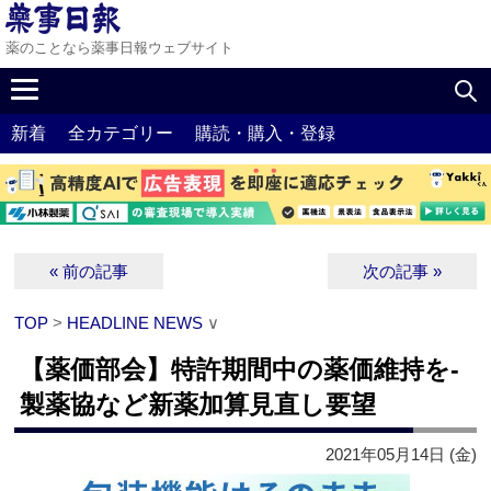
薬のことなら薬事日報ウェブサイト
新着
全カテゴリー
購読・購入・登録
« 前の記事
次の記事 »
TOP
>
HEADLINE NEWS
∨
【薬価部会】特許期間中の薬価維持を‐
製薬協など新薬加算見直し要望
2021年05月14日 (金)