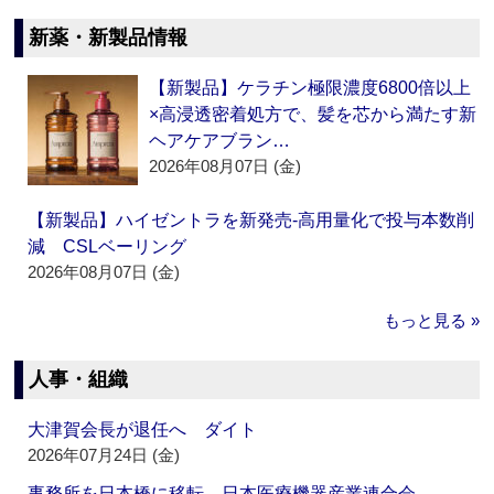
新薬・新製品情報
【新製品】ケラチン極限濃度6800倍以上
×高浸透密着処方で、髪を芯から満たす新
ヘアケアブラン…
2026年08月07日 (金)
【新製品】ハイゼントラを新発売‐高用量化で投与本数削
減 CSLベーリング
2026年08月07日 (金)
もっと見る »
人事・組織
大津賀会長が退任へ ダイト
2026年07月24日 (金)
事務所を日本橋に移転 日本医療機器産業連合会