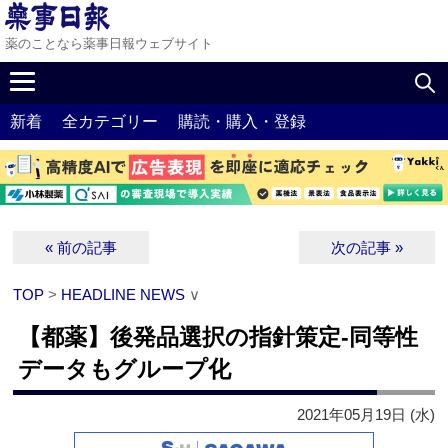
薬のことなら薬事日報ウェブサイト
新着
全カテゴリー
購読・購入・登録
« 前の記事
次の記事 »
TOP
>
HEADLINE NEWS
∨
【都薬】後発品選択の指針策定‐同等性
データもグループ化
2021年05月19日 (水)