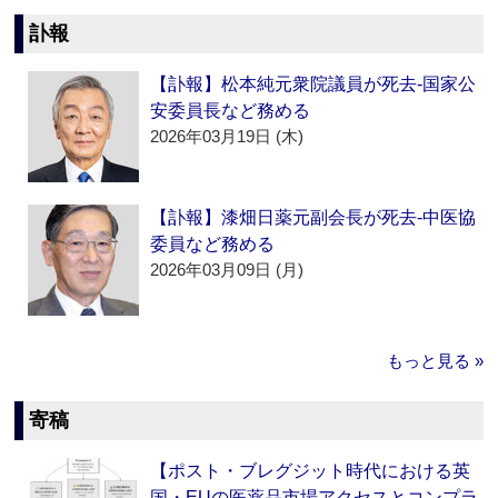
訃報
【訃報】松本純元衆院議員が死去‐国家公
安委員長など務める
2026年03月19日 (木)
【訃報】漆畑日薬元副会長が死去‐中医協
委員など務める
2026年03月09日 (月)
もっと見る »
寄稿
【ポスト・ブレグジット時代における英
国・EUの医薬品市場アクセスとコンプラ