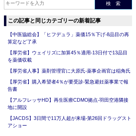
検 索
この記事と同じカテゴリーの新着記事
【中医協総会】「ヒフデュラ」薬価15％下げ‐8品目の再
算定など了承
【厚労省】ウェイリズに加算45％適用‐13日付で13品目
を薬価収載
【厚労省人事】薬剤管理官に大原氏‐薬事企画官は稲角氏
【厚労省】購入希望者4％が要受診‐緊急避妊薬事業で報
告書
【アルフレッサHD】再生医療CDMO拠点‐羽田空港隣接
地に開設
【JACDS】3日間で11万人超が来場‐第26回ドラッグスト
アショー