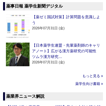
薬事日報 薬学生新聞デジタル
【薬ゼミ国試対策】計算問題を意識しよ
う
2026年07月31日 (金)
【日本薬学生連盟・先輩薬剤師のキャリ
アノート】広がる漢方薬研究の可能性
ツムラ漢方研究…
2026年07月31日 (金)
もっと見る »
薬学生向け書籍 »
薬業界ニュース解説