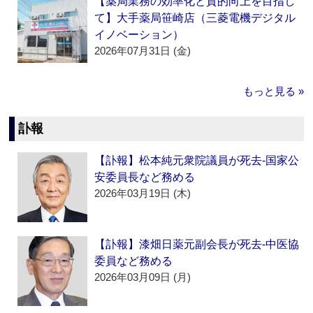
【薬局業務の効率化と質的向上を目指し
て】大手薬局笹崎店（三菱電機デジタル
イノベーション）
2026年07月31日 (金)
もっと見る »
訃報
【訃報】松本純元衆院議員が死去‐国家公
安委員長など務める
2026年03月19日 (木)
【訃報】漆畑日薬元副会長が死去‐中医協
委員など務める
2026年03月09日 (月)