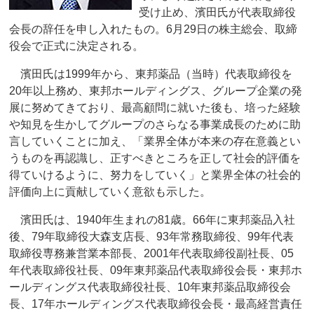
受け止め、濱田氏が代表取締役
会長の辞任を申し入れたもの。6月29日の株主総会、取締
役会で正式に決定される。
濱田氏は1999年から、東邦薬品（当時）代表取締役を
20年以上務め、東邦ホールディングス、グループ企業の発
展に努めてきており、最高顧問に就いた後も、培った経験
や知見を生かしてグループのさらなる事業成長のために助
言していくことに加え、「業界全体が本来の存在意義とい
うものを再認識し、正すべきところを正して社会的評価を
得ていけるように、努力をしていく」と業界全体の社会的
評価向上に貢献していく意欲も示した。
濱田氏は、1940年生まれの81歳。66年に東邦薬品入社
後、79年取締役大森支店長、93年常務取締役、99年代表
取締役専務兼営業本部長、2001年代表取締役副社長、05
年代表取締役社長、09年東邦薬品代表取締役会長・東邦ホ
ールディングス代表取締役社長、10年東邦薬品取締役会
長、17年ホールディングス代表取締役会長・最高経営責任