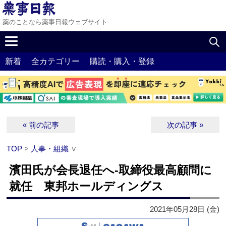
薬のことなら薬事日報ウェブサイト
新着
全カテゴリー
購読・購入・登録
« 前の記事
次の記事 »
TOP
>
人事・組織
∨
濱田氏が会長退任へ‐取締役最高顧問に
就任 東邦ホールディングス
2021年05月28日 (金)