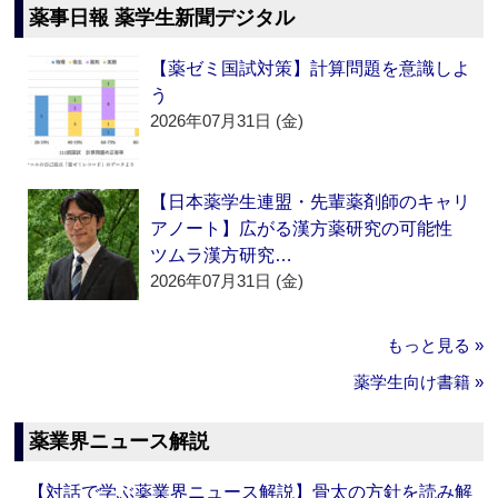
薬事日報 薬学生新聞デジタル
【薬ゼミ国試対策】計算問題を意識しよ
う
2026年07月31日 (金)
【日本薬学生連盟・先輩薬剤師のキャリ
アノート】広がる漢方薬研究の可能性
ツムラ漢方研究…
2026年07月31日 (金)
もっと見る »
薬学生向け書籍 »
薬業界ニュース解説
【対話で学ぶ薬業界ニュース解説】骨太の方針を読み解