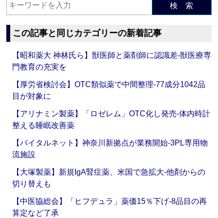
検 索
この記事と同じカテゴリーの新着記事
【昭和薬大 神林氏ら】獣医師と薬剤師に認識差‐獣医療専
門教育の充実を
【厚労省検討会】OTC類似薬で中間整理‐77成分1042品
目が対象に
【アリナミン製薬】「ロゼレム」OTC化し発売‐体内時計
整える睡眠改善薬
【バイタルネット】神奈川新拠点が業務開始‐3PL専用物
流施設
【大塚製薬】新規IgA腎症薬、米国で急拡大‐他剤からの
切り替えも
【中医協総会】「ヒフデュラ」薬価15％下げ‐8品目の再
算定など了承