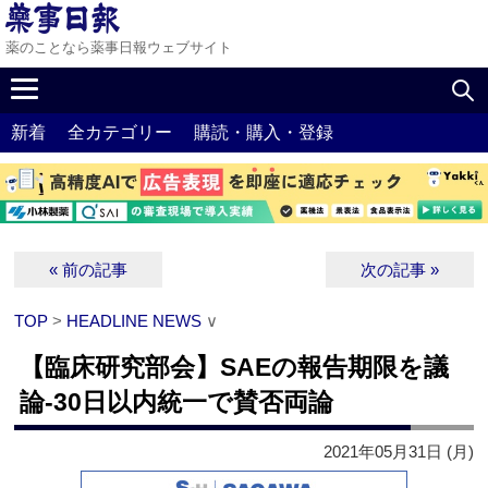
薬のことなら薬事日報ウェブサイト
新着
全カテゴリー
購読・購入・登録
« 前の記事
次の記事 »
TOP
>
HEADLINE NEWS
∨
【臨床研究部会】SAEの報告期限を議
論‐30日以内統一で賛否両論
2021年05月31日 (月)