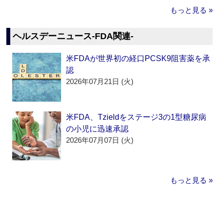
もっと見る »
ヘルスデーニュース‐FDA関連‐
米FDAが世界初の経口PCSK9阻害薬を承
認
2026年07月21日 (火)
米FDA、Tzieldをステージ3の1型糖尿病
の小児に迅速承認
2026年07月07日 (火)
もっと見る »