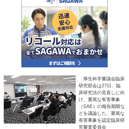
厚生科学審議会臨床
研究部会は27日、臨
床研究法の見直しに向
け、重篤な有害事象
（SAE）の報告期限な
どを議論した。重篤な
有害事象を認定臨床研
究審査委員会