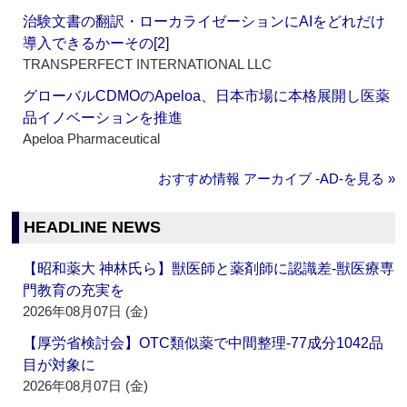
治験文書の翻訳・ローカライゼーションにAIをどれだけ
導入できるかーその[2]
TRANSPERFECT INTERNATIONAL LLC
グローバルCDMOのApeloa、日本市場に本格展開し医薬
品イノベーションを推進
Apeloa Pharmaceutical
おすすめ情報 アーカイブ ‐AD‐を見る »
HEADLINE NEWS
【昭和薬大 神林氏ら】獣医師と薬剤師に認識差‐獣医療専
門教育の充実を
2026年08月07日 (金)
【厚労省検討会】OTC類似薬で中間整理‐77成分1042品
目が対象に
2026年08月07日 (金)