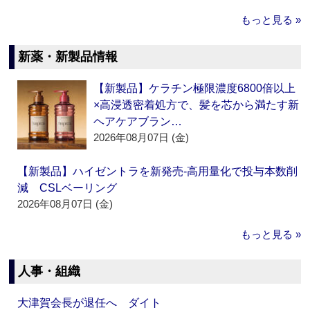
もっと見る »
新薬・新製品情報
【新製品】ケラチン極限濃度6800倍以上
×高浸透密着処方で、髪を芯から満たす新
ヘアケアブラン…
2026年08月07日 (金)
【新製品】ハイゼントラを新発売‐高用量化で投与本数削
減 CSLベーリング
2026年08月07日 (金)
もっと見る »
人事・組織
大津賀会長が退任へ ダイト