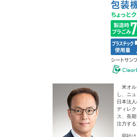
米オルガ
し、ニュ
日本法人
ディレク
ス、長期
注力する
同社は、