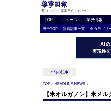
薬のことなら薬事日報ウェブサイト
TOP
ニュース
業界情報
総合TOP
新着記事一覧
全カテゴリ
« 前の記事
TOP
>
HEADLINE NEWS
∨
【米オルガノン】米メル