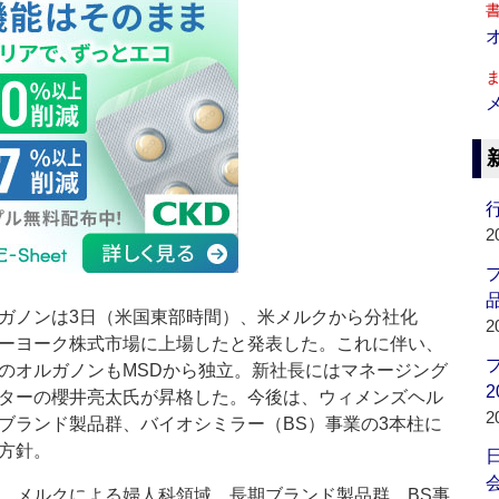
行
2
品
ノンは3日（米国東部時間）、米メルクから分社化
2
ーヨーク株式市場に上場したと発表した。これに伴い、
のオルガノンもMSDから独立。新社長にはマネージング
2
ターの櫻井亮太氏が昇格した。今後は、ウィメンズヘル
2
ブランド製品群、バイオシミラー（BS）事業の3本柱に
方針。
会
メルクによる婦人科領域、長期ブランド製品群、BS事