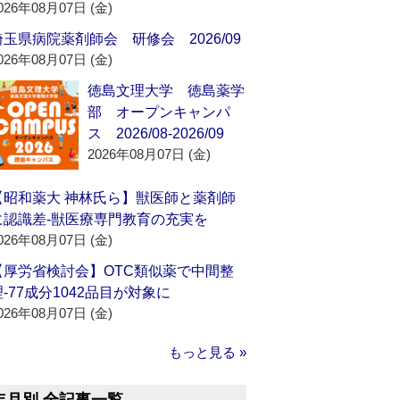
026年08月07日 (金)
埼玉県病院薬剤師会 研修会 2026/09
026年08月07日 (金)
徳島文理大学 徳島薬学
部 オープンキャンパ
ス 2026/08-2026/09
2026年08月07日 (金)
【昭和薬大 神林氏ら】獣医師と薬剤師
に認識差‐獣医療専門教育の充実を
026年08月07日 (金)
【厚労省検討会】OTC類似薬で中間整
理‐77成分1042品目が対象に
026年08月07日 (金)
もっと見る »