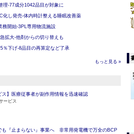
理‐77成分1042品目が対象に
C化し発売‐体内時計整える睡眠改善薬
務開始‐3PL専用物流施設
で急拡大‐他剤からの切り替えも
5％下げ‐8品目の再算定など了承
もっと見る »
ビス】医療従事者が副作用情報を迅速確認
サービス
でも『止まらない』事業へ 非常用発電機で万全のBCP