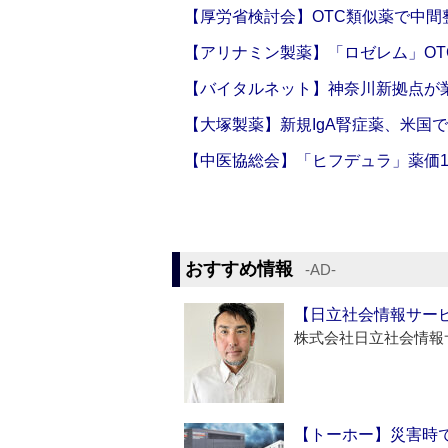
【厚労省検討会】OTC類似薬で中間整
【アリナミン製薬】「ロゼレム」OT
【バイタルネット】神奈川新拠点が業
【大塚製薬】新規IgA腎症薬、米国
【中医協総会】「ヒフデュラ」薬価1
おすすめ情報
‐AD‐
【日立社会情報サー
株式会社日立社会情報
【トーホー】災害時