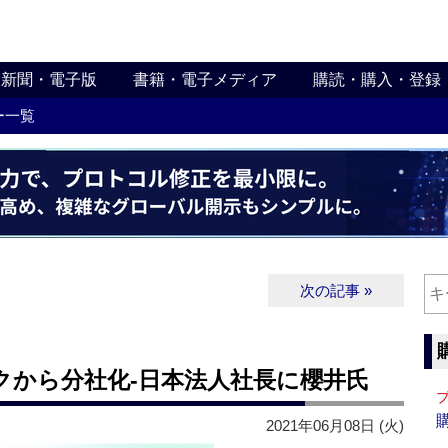
新聞・電子版
書籍・電子メディア
購読・購入・登録
ー一覧
次の記事 »
クから分社化‐日本法人社長に櫻井氏
2021年06月08日 (火)