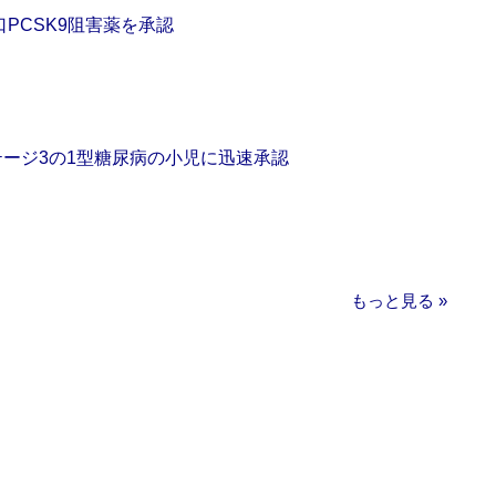
口PCSK9阻害薬を承認
をステージ3の1型糖尿病の小児に迅速承認
もっと見る »