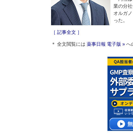
業の分社
オルガノ
った。
［ 記事全文 ］
＊ 全文閲覧には
薬事日報 電子版 »
へ