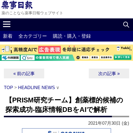
薬のことなら薬事日報ウェブサイト
新着
全カテゴリー
購読・購入・登録
« 前の記事
次の記事 »
TOP
>
HEADLINE NEWS
∨
【PRISM研究チーム】創薬標的候補の
探索成功‐臨床情報DBをAIで解析
2021年07月30日 (金)