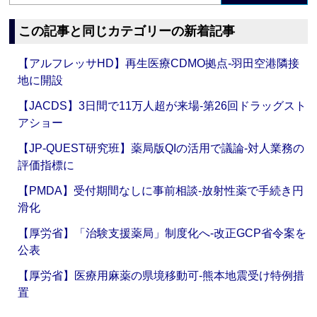
この記事と同じカテゴリーの新着記事
【アルフレッサHD】再生医療CDMO拠点‐羽田空港隣接
地に開設
【JACDS】3日間で11万人超が来場‐第26回ドラッグスト
アショー
【JP-QUEST研究班】薬局版QIの活用で議論‐対人業務の
評価指標に
【PMDA】受付期間なしに事前相談‐放射性薬で手続き円
滑化
【厚労省】「治験支援薬局」制度化へ‐改正GCP省令案を
公表
【厚労省】医療用麻薬の県境移動可‐熊本地震受け特例措
置