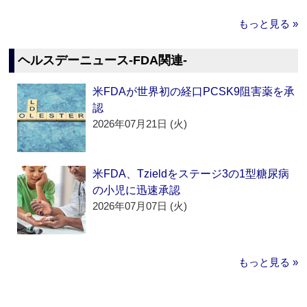
もっと見る »
ヘルスデーニュース‐FDA関連‐
米FDAが世界初の経口PCSK9阻害薬を承
認
2026年07月21日 (火)
米FDA、Tzieldをステージ3の1型糖尿病
の小児に迅速承認
2026年07月07日 (火)
もっと見る »