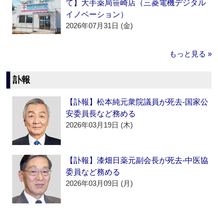
て】大手薬局笹崎店（三菱電機デジタル
イノベーション）
2026年07月31日 (金)
もっと見る »
訃報
【訃報】松本純元衆院議員が死去‐国家公
安委員長など務める
2026年03月19日 (木)
【訃報】漆畑日薬元副会長が死去‐中医協
委員など務める
2026年03月09日 (月)