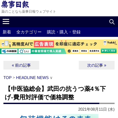
薬のことなら薬事日報ウェブサイト
新着
全カテゴリー
購読・購入・登録
« 前の記事
次の記事 »
TOP
>
HEADLINE NEWS
∨
【中医協総会】武田の抗うつ薬4％下
げ‐費用対評価で価格調整
2021年08月11日 (水)