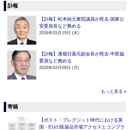
訃報
【訃報】松本純元衆院議員が死去‐国家公
安委員長など務める
2026年03月19日 (木)
【訃報】漆畑日薬元副会長が死去‐中医協
委員など務める
2026年03月09日 (月)
もっと見る »
寄稿
【ポスト・ブレグジット時代における英
国・EUの医薬品市場アクセスとコンプラ