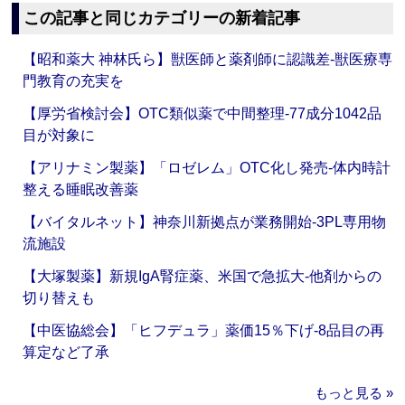
この記事と同じカテゴリーの新着記事
【昭和薬大 神林氏ら】獣医師と薬剤師に認識差‐獣医療専
門教育の充実を
【厚労省検討会】OTC類似薬で中間整理‐77成分1042品
目が対象に
【アリナミン製薬】「ロゼレム」OTC化し発売‐体内時計
整える睡眠改善薬
【バイタルネット】神奈川新拠点が業務開始‐3PL専用物
流施設
【大塚製薬】新規IgA腎症薬、米国で急拡大‐他剤からの
切り替えも
【中医協総会】「ヒフデュラ」薬価15％下げ‐8品目の再
算定など了承
もっと見る »