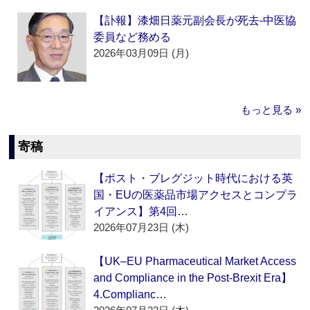
【訃報】漆畑日薬元副会長が死去‐中医協
委員など務める
2026年03月09日 (月)
もっと見る »
寄稿
【ポスト・ブレグジット時代における英
国・EUの医薬品市場アクセスとコンプラ
イアンス】第4回…
2026年07月23日 (木)
【UK–EU Pharmaceutical Market Access
and Compliance in the Post-Brexit Era】
4.Complianc…