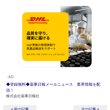
‐AD‐
◆登録無料◆薬事日報メールニュース 業界情報を配
信！
株式会社薬事日報社
« 前の記事
次の記事 »