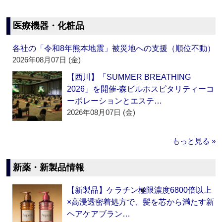
医療機器・化粧品
各社の「令和8年熊本地震」被災地への支援（順位不動）
2026年08月07日 (金)
【西川】「SUMMER BREATHING
2026」を開催‐森ビルホスピタリティーコ
ーポレーションとエステ…
2026年08月07日 (金)
もっと見る »
新薬・新製品情報
【新製品】ケラチン極限濃度6800倍以上
×高浸透密着処方で、髪を芯から満たす新
ヘアケアブラン…