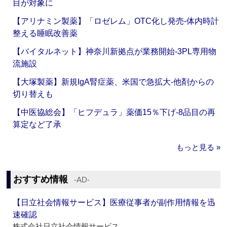
目が対象に
【アリナミン製薬】「ロゼレム」OTC化し発売‐体内時計
整える睡眠改善薬
【バイタルネット】神奈川新拠点が業務開始‐3PL専用物
流施設
【大塚製薬】新規IgA腎症薬、米国で急拡大‐他剤からの
切り替えも
【中医協総会】「ヒフデュラ」薬価15％下げ‐8品目の再
算定など了承
もっと見る »
おすすめ情報
‐AD‐
【日立社会情報サービス】医療従事者が副作用情報を迅
速確認
株式会社日立社会情報サービス