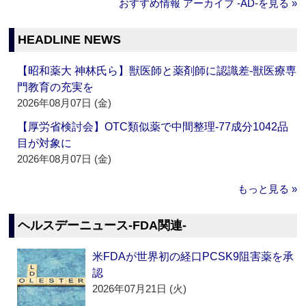
おすすめ情報 アーカイブ ‐AD‐を見る »
HEADLINE NEWS
【昭和薬大 神林氏ら】獣医師と薬剤師に認識差‐獣医療専
門教育の充実を
2026年08月07日 (金)
【厚労省検討会】OTC類似薬で中間整理‐77成分1042品
目が対象に
2026年08月07日 (金)
もっと見る »
ヘルスデーニュース‐FDA関連‐
米FDAが世界初の経口PCSK9阻害薬を承
認
2026年07月21日 (火)