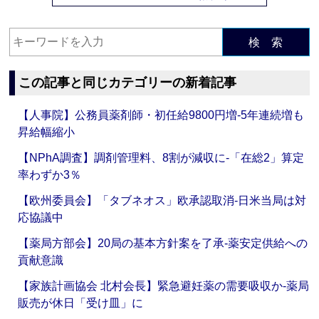
検 索
この記事と同じカテゴリーの新着記事
【人事院】公務員薬剤師・初任給9800円増‐5年連続増も
昇給幅縮小
【NPhA調査】調剤管理料、8割が減収に‐「在総2」算定
率わずか3％
【欧州委員会】「タブネオス」欧承認取消‐日米当局は対
応協議中
【薬局方部会】20局の基本方針案を了承‐薬安定供給への
貢献意識
【家族計画協会 北村会長】緊急避妊薬の需要吸収か‐薬局
販売が休日「受け皿」に