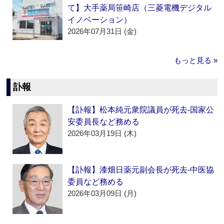
て】大手薬局笹崎店（三菱電機デジタル
イノベーション）
2026年07月31日 (金)
もっと見る »
訃報
【訃報】松本純元衆院議員が死去‐国家公
安委員長など務める
2026年03月19日 (木)
【訃報】漆畑日薬元副会長が死去‐中医協
委員など務める
2026年03月09日 (月)