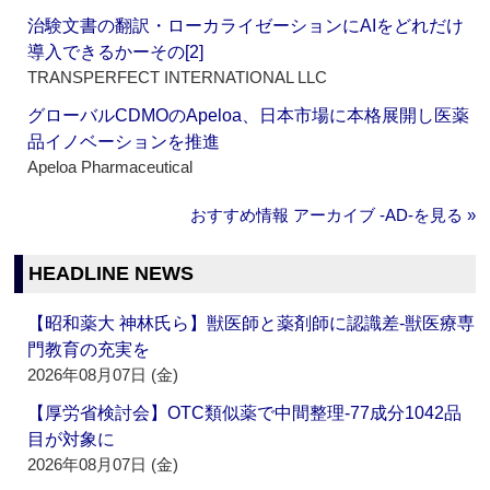
治験文書の翻訳・ローカライゼーションにAIをどれだけ
導入できるかーその[2]
TRANSPERFECT INTERNATIONAL LLC
グローバルCDMOのApeloa、日本市場に本格展開し医薬
品イノベーションを推進
Apeloa Pharmaceutical
おすすめ情報 アーカイブ ‐AD‐を見る »
HEADLINE NEWS
【昭和薬大 神林氏ら】獣医師と薬剤師に認識差‐獣医療専
門教育の充実を
2026年08月07日 (金)
【厚労省検討会】OTC類似薬で中間整理‐77成分1042品
目が対象に
2026年08月07日 (金)