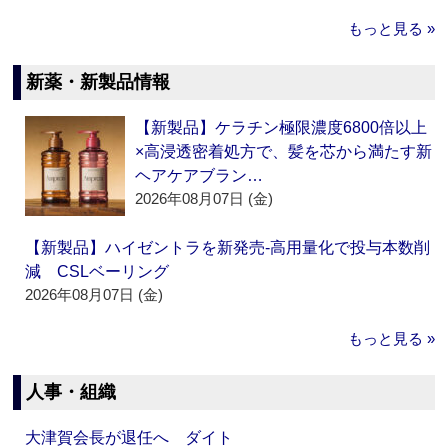
もっと見る »
新薬・新製品情報
【新製品】ケラチン極限濃度6800倍以上
×高浸透密着処方で、髪を芯から満たす新
ヘアケアブラン…
2026年08月07日 (金)
【新製品】ハイゼントラを新発売‐高用量化で投与本数削
減 CSLベーリング
2026年08月07日 (金)
もっと見る »
人事・組織
大津賀会長が退任へ ダイト