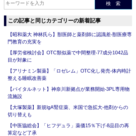
検 索
この記事と同じカテゴリーの新着記事
【昭和薬大 神林氏ら】獣医師と薬剤師に認識差‐獣医療専
門教育の充実を
【厚労省検討会】OTC類似薬で中間整理‐77成分1042品
目が対象に
【アリナミン製薬】「ロゼレム」OTC化し発売‐体内時計
整える睡眠改善薬
【バイタルネット】神奈川新拠点が業務開始‐3PL専用物
流施設
【大塚製薬】新規IgA腎症薬、米国で急拡大‐他剤からの
切り替えも
【中医協総会】「ヒフデュラ」薬価15％下げ‐8品目の再
算定など了承