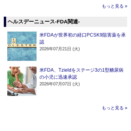
もっと見る »
ヘルスデーニュース‐FDA関連‐
米FDAが世界初の経口PCSK9阻害薬を承
認
2026年07月21日 (火)
米FDA、Tzieldをステージ3の1型糖尿病
の小児に迅速承認
2026年07月07日 (火)
もっと見る »