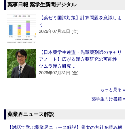
薬事日報 薬学生新聞デジタル
【薬ゼミ国試対策】計算問題を意識しよ
う
2026年07月31日 (金)
【日本薬学生連盟・先輩薬剤師のキャリ
アノート】広がる漢方薬研究の可能性
ツムラ漢方研究…
2026年07月31日 (金)
もっと見る »
薬学生向け書籍 »
薬業界ニュース解説
【対話で学ぶ薬業界ニュース解説】骨太の方針を読み解