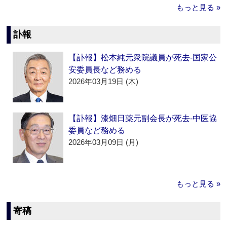
もっと見る »
訃報
【訃報】松本純元衆院議員が死去‐国家公
安委員長など務める
2026年03月19日 (木)
【訃報】漆畑日薬元副会長が死去‐中医協
委員など務める
2026年03月09日 (月)
もっと見る »
寄稿