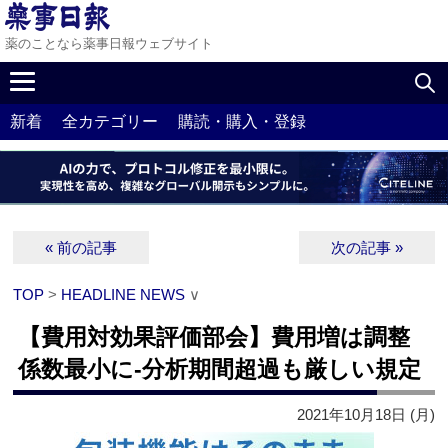
薬のことなら薬事日報ウェブサイト
新着
全カテゴリー
購読・購入・登録
« 前の記事
次の記事 »
TOP
>
HEADLINE NEWS
∨
【費用対効果評価部会】費用増は調整
係数最小に‐分析期間超過も厳しい規定
2021年10月18日 (月)