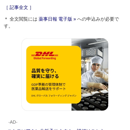
［ 記事全文 ］
＊ 全文閲覧には
薬事日報 電子版 »
への申込みが必要で
す。
‐AD‐