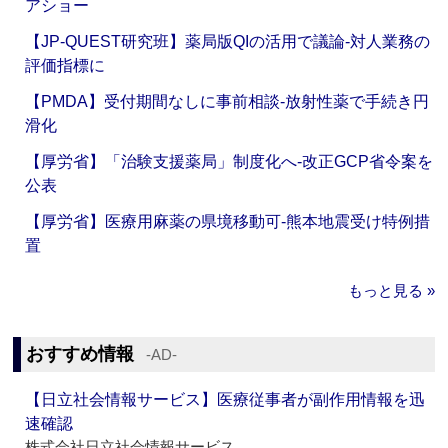
アショー
【JP-QUEST研究班】薬局版QIの活用で議論‐対人業務の
評価指標に
【PMDA】受付期間なしに事前相談‐放射性薬で手続き円
滑化
【厚労省】「治験支援薬局」制度化へ‐改正GCP省令案を
公表
【厚労省】医療用麻薬の県境移動可‐熊本地震受け特例措
置
もっと見る »
おすすめ情報
‐AD‐
【日立社会情報サービス】医療従事者が副作用情報を迅
速確認
株式会社日立社会情報サービス