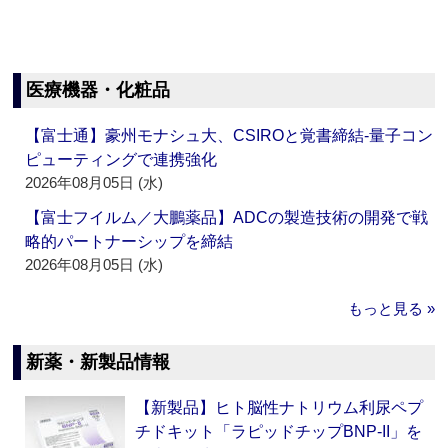
医療機器・化粧品
【富士通】豪州モナシュ大、CSIROと覚書締結‐量子コン
ピューティングで連携強化
2026年08月05日 (水)
【富士フイルム／大鵬薬品】ADCの製造技術の開発で戦
略的パートナーシップを締結
2026年08月05日 (水)
もっと見る »
新薬・新製品情報
【新製品】ヒト脳性ナトリウム利尿ペプ
チドキット「ラピッドチップBNP-II」を