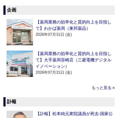
企画
【薬局業務の効率化と質的向上を目指し
て】わかば薬局（東邦薬品）
2026年07月31日 (金)
【薬局業務の効率化と質的向上を目指し
て】大手薬局笹崎店（三菱電機デジタル
イノベーション）
2026年07月31日 (金)
もっと見る »
訃報
【訃報】松本純元衆院議員が死去‐国家公