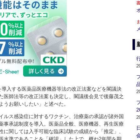
行
2
品
導入する医薬品医療機器等法の改正法案などを閣議決
2
た医師法等の改正法案も決定し、閣議後会見で後藤茂之
ようお願いしたい」と述べた。
2
イルス感染症に対するワクチン、治療薬の承認が諸外国
2
薬事承認制度を導入。医薬品全般、医療機器、再生医療
性に関しては入手可能な臨床試験の成績から「推定」、
会
等水準であることを「確認」した上で、概ね2年間を期