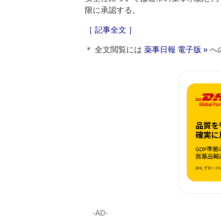
限に承認する。
［ 記事全文 ］
＊ 全文閲覧には
薬事日報 電子版 »
へ
‐AD‐