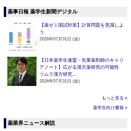
薬事日報 薬学生新聞デジタル
【薬ゼミ国試対策】計算問題を意識しよ
う
2026年07月31日 (金)
【日本薬学生連盟・先輩薬剤師のキャリ
アノート】広がる漢方薬研究の可能性
ツムラ漢方研究…
2026年07月31日 (金)
もっと見る »
薬学生向け書籍 »
薬業界ニュース解説