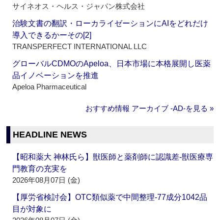
サイネオス・ヘルス・ジャパン株式会社
治験文書の翻訳・ローカライゼーションにAIをどれだけ
導入できるかーその[2]
TRANSPERFECT INTERNATIONAL LLC
グローバルCDMOのApeloa、日本市場に本格展開し医薬
品イノベーションを推進
Apeloa Pharmaceutical
おすすめ情報 アーカイブ ‐AD‐を見る »
HEADLINE NEWS
【昭和薬大 神林氏ら】獣医師と薬剤師に認識差‐獣医療専
門教育の充実を
2026年08月07日 (金)
【厚労省検討会】OTC類似薬で中間整理‐77成分1042品
目が対象に