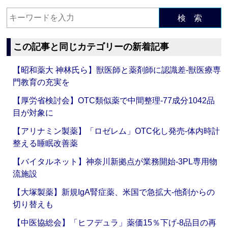
検 索
この記事と同じカテゴリーの新着記事
【昭和薬大 神林氏ら】獣医師と薬剤師に認識差‐獣医療専
門教育の充実を
【厚労省検討会】OTC類似薬で中間整理‐77成分1042品
目が対象に
【アリナミン製薬】「ロゼレム」OTC化し発売‐体内時計
整える睡眠改善薬
【バイタルネット】神奈川新拠点が業務開始‐3PL専用物
流施設
【大塚製薬】新規IgA腎症薬、米国で急拡大‐他剤からの
切り替えも
【中医協総会】「ヒフデュラ」薬価15％下げ‐8品目の再