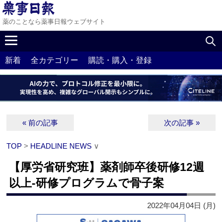
薬のことなら薬事日報ウェブサイト
新着
全カテゴリー
購読・購入・登録
« 前の記事
次の記事 »
TOP
>
HEADLINE NEWS
∨
【厚労省研究班】薬剤師卒後研修12週
以上‐研修プログラムで骨子案
2022年04月04日 (月)