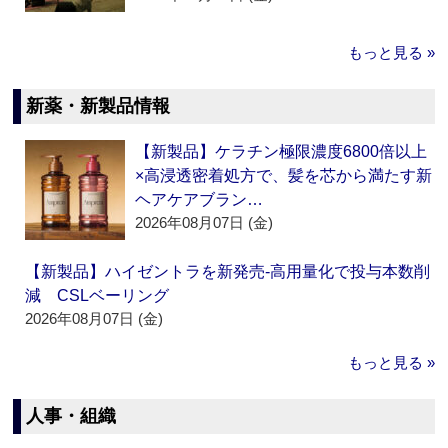
もっと見る »
新薬・新製品情報
【新製品】ケラチン極限濃度6800倍以上
×高浸透密着処方で、髪を芯から満たす新
ヘアケアブラン…
2026年08月07日 (金)
【新製品】ハイゼントラを新発売‐高用量化で投与本数削
減 CSLベーリング
2026年08月07日 (金)
もっと見る »
人事・組織