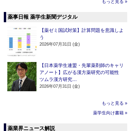
もっと見る »
薬事日報 薬学生新聞デジタル
【薬ゼミ国試対策】計算問題を意識しよ
う
2026年07月31日 (金)
【日本薬学生連盟・先輩薬剤師のキャリ
アノート】広がる漢方薬研究の可能性
ツムラ漢方研究…
2026年07月31日 (金)
もっと見る »
薬学生向け書籍 »
薬業界ニュース解説