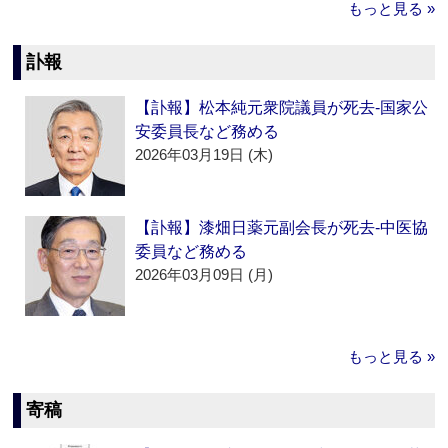
もっと見る »
訃報
【訃報】松本純元衆院議員が死去‐国家公
安委員長など務める
2026年03月19日 (木)
【訃報】漆畑日薬元副会長が死去‐中医協
委員など務める
2026年03月09日 (月)
もっと見る »
寄稿