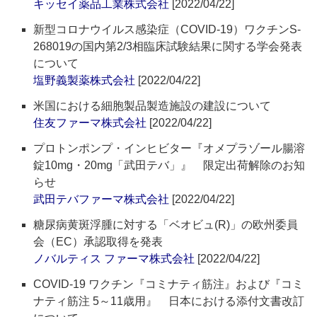
キッセイ薬品工業株式会社
[2022/04/22]
新型コロナウイルス感染症（COVID-19）ワクチンS-
268019の国内第2/3相臨床試験結果に関する学会発表
について
塩野義製薬株式会社
[2022/04/22]
米国における細胞製品製造施設の建設について
住友ファーマ株式会社
[2022/04/22]
プロトンポンプ・インヒビター『オメプラゾール腸溶
錠10mg・20mg「武田テバ」』 限定出荷解除のお知
らせ
武田テバファーマ株式会社
[2022/04/22]
糖尿病黄斑浮腫に対する「ベオビュ(R)」の欧州委員
会（EC）承認取得を発表
ノバルティス ファーマ株式会社
[2022/04/22]
COVID-19 ワクチン『コミナティ筋注』および『コミ
ナティ筋注 5～11歳用』 日本における添付文書改訂