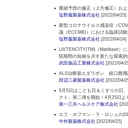
業績予想の修正（上方修正）およ
塩野義製薬株式会社
[2022/04/25]
新型コロナウイルス感染症（COVI
議（ECCMID）における臨床試
塩野義製薬株式会社
[2022/04/24]
LIVTENCITY(TM)（Mari
院期間の短縮を示す新たな探索的
武田薬品工業株式会社
[2022/04/2
ALS治療薬エダラボン 経口懸濁
田辺三菱製薬株式会社
[2022/04/2
5月5日はこども日＆くすりの日
クト」第二弾を開始！4月25日より
第一三共ヘルスケア株式会社
[202
エフ・ホフマン・ラ・ロシュの20
中外製薬株式会社
[2022/04/25]