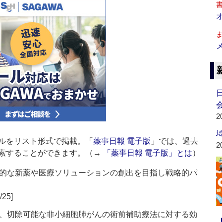
会
2
ルをリスト形式で掲載。「
薬事日報 電子版
」では、過去
2
索することができます。（→
「薬事日報 電子版」とは
）
的な新薬や医療ソリューションの創出を目指し戦略的パ
/25]
、切除可能な非小細胞肺がんの術前補助療法に対する効