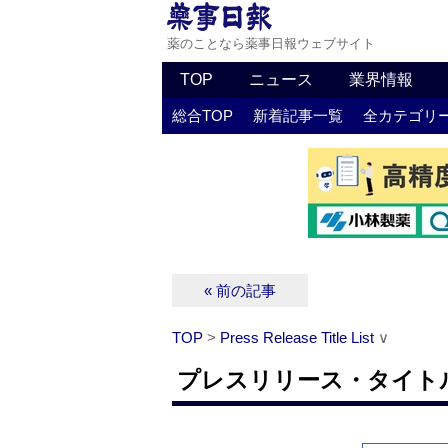
薬のことなら薬事日報ウェブサイト
TOP
ニュース
業界情報
総合TOP
新着記事一覧
全カテゴリ
« 前の記事
TOP
>
Press Release Title List
∨
プレスリリース・タイトルリス