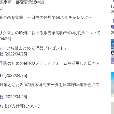
認事項一部変更承認申請
5]
2
e」応援企画を実施 ～日中の休息でGENKIチャレンジ～
ゴリクス」の欧州における販売承認勧告の再採択について
2
04/25]
ン「いち髪まとめて15品プレゼント」
社
[2022/04/25]
予防のためのePROプラットフォームを活用した日本人
社
[2022/04/25]
対象とした2つの臨床研究データを日本呼吸器学会にて
社
[2022/04/25]
および方針等について