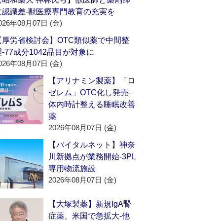
に認識差‐獣医療専門教育の充実を
026年08月07日 (金)
【厚労省検討会】OTC類似薬で中間整
理‐77成分1042品目が対象に
026年08月07日 (金)
【アリナミン製薬】「ロ
ゼレム」OTC化し発売‐
体内時計整える睡眠改善
薬
2026年08月07日 (金)
【バイタルネット】神奈
川新拠点が業務開始‐3PL
専用物流施設
2026年08月07日 (金)
【大塚製薬】新規IgA腎
症薬、米国で急拡大‐他