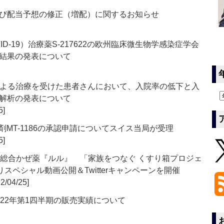
び配当予想の修正（増配）に関するお知らせ
D-19）治療薬S-217622の欧州臨床微生物学感染症学会
験結果の発表について
bavir）による治療を受けた患者さんにおいて、入院率の低下と入
解析の発表について
5]
剤MT-1186の承認申請についてスイス当局が受理
5]
、総合かぜ薬『ルル』 「家族をつなぐ くすり箱プロジェ
スペシャル動画公開＆Twitterキャンペーンを開催
2/04/25]
22年第1四半期の販売実績について