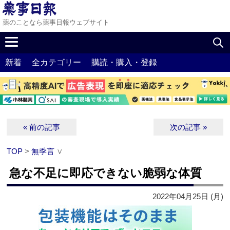
薬のことなら薬事日報ウェブサイト
新着
全カテゴリー
購読・購入・登録
« 前の記事
次の記事 »
TOP
>
無季言
∨
急な不足に即応できない脆弱な体質
2022年04月25日 (月)