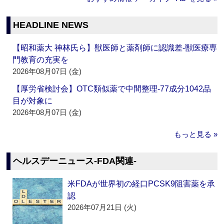
HEADLINE NEWS
【昭和薬大 神林氏ら】獣医師と薬剤師に認識差‐獣医療専
門教育の充実を
2026年08月07日 (金)
【厚労省検討会】OTC類似薬で中間整理‐77成分1042品
目が対象に
2026年08月07日 (金)
もっと見る »
ヘルスデーニュース‐FDA関連‐
米FDAが世界初の経口PCSK9阻害薬を承
認
2026年07月21日 (火)