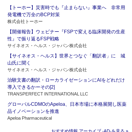
【トーホー】災害時でも『止まらない』事業へ 非常用
発電機で万全のBCP対策
株式会社トーホー
【開催報告】ウェビナー『FSPで変える臨床開発の生産
性』で振り返るFSP戦略
サイネオス・ヘルス・ジャパン株式会社
【サイネオス・ヘルス】世界とつなぐ「翻訳者」に 城
山氏に聞く
サイネオス・ヘルス・ジャパン株式会社
治験文書の翻訳・ローカライゼーションにAIをどれだけ
導入できるかーその[2]
TRANSPERFECT INTERNATIONAL LLC
グローバルCDMOのApeloa、日本市場に本格展開し医薬
品イノベーションを推進
Apeloa Pharmaceutical
おすすめ情報 アーカイブ ‐AD‐を見る »