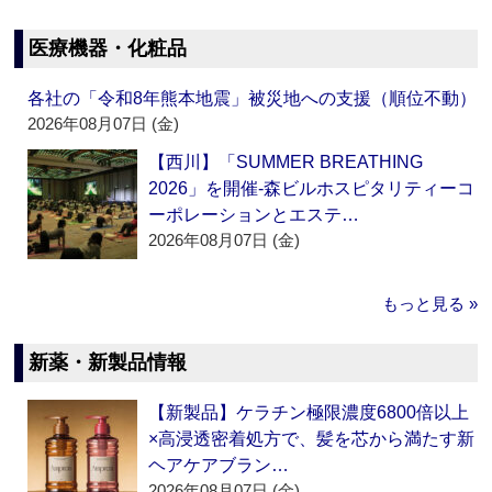
医療機器・化粧品
各社の「令和8年熊本地震」被災地への支援（順位不動）
2026年08月07日 (金)
【西川】「SUMMER BREATHING
2026」を開催‐森ビルホスピタリティーコ
ーポレーションとエステ…
2026年08月07日 (金)
もっと見る »
新薬・新製品情報
【新製品】ケラチン極限濃度6800倍以上
×高浸透密着処方で、髪を芯から満たす新
ヘアケアブラン…
2026年08月07日 (金)