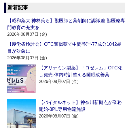
新着記事
【昭和薬大 神林氏ら】獣医師と薬剤師に認識差‐獣医療専
門教育の充実を
2026年08月07日 (金)
【厚労省検討会】OTC類似薬で中間整理‐77成分1042品
目が対象に
2026年08月07日 (金)
【アリナミン製薬】「ロゼレム」OTC化
し発売‐体内時計整える睡眠改善薬
2026年08月07日 (金)
【バイタルネット】神奈川新拠点が業務
開始‐3PL専用物流施設
2026年08月07日 (金)