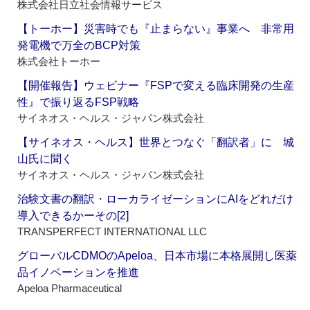
株式会社日立社会情報サービス
【トーホー】災害時でも『止まらない』事業へ 非常用
発電機で万全のBCP対策
株式会社トーホー
【開催報告】ウェビナー『FSPで変える臨床開発の生産
性』で振り返るFSP戦略
サイネオス・ヘルス・ジャパン株式会社
【サイネオス・ヘルス】世界とつなぐ「翻訳者」に 城
山氏に聞く
サイネオス・ヘルス・ジャパン株式会社
治験文書の翻訳・ローカライゼーションにAIをどれだけ
導入できるかーその[2]
TRANSPERFECT INTERNATIONAL LLC
グローバルCDMOのApeloa、日本市場に本格展開し医薬
品イノベーションを推進
Apeloa Pharmaceutical