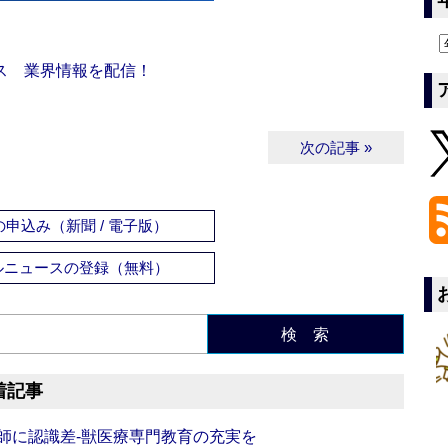
ス 業界情報を配信！
次の記事 »
申込み（新聞 / 電子版）
ルニュースの登録（無料）
検 索
着記事
師に認識差‐獣医療専門教育の充実を