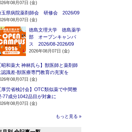
026年08月07日 (金)
埼玉県病院薬剤師会 研修会 2026/09
026年08月07日 (金)
徳島文理大学 徳島薬学
部 オープンキャンパ
ス 2026/08-2026/09
2026年08月07日 (金)
【昭和薬大 神林氏ら】獣医師と薬剤師
に認識差‐獣医療専門教育の充実を
026年08月07日 (金)
【厚労省検討会】OTC類似薬で中間整
理‐77成分1042品目が対象に
026年08月07日 (金)
もっと見る »