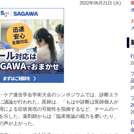
2022年06月21日 (火)
行
2
品
2
・ケア連合学会学術大会のシンポジウムでは、診断エラ
に議論が行われた。医師は、「もはや診断は医師個人が
2
用による症状発現の可能性を指摘するなど、チームの一
2
を示した。薬剤師からは「臨床推論の能力を磨いたり、
の声が上がった。
会