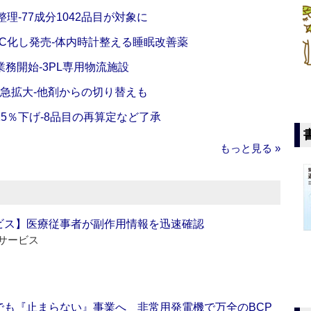
理‐77成分1042品目が対象に
C化し発売‐体内時計整える睡眠改善薬
務開始‐3PL専用物流施設
で急拡大‐他剤からの切り替えも
5％下げ‐8品目の再算定など了承
もっと見る »
ビス】医療従事者が副作用情報を迅速確認
サービス
でも『止まらない』事業へ 非常用発電機で万全のBCP