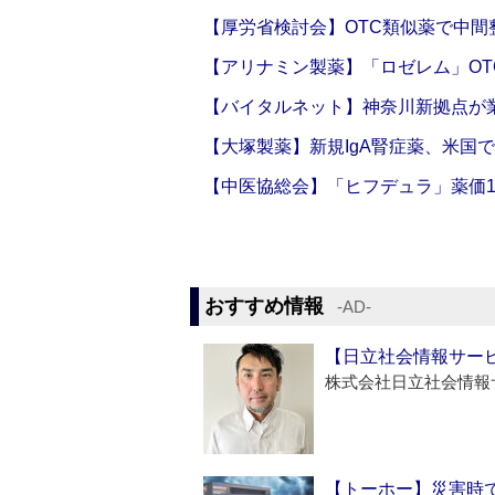
【厚労省検討会】OTC類似薬で中間整
【アリナミン製薬】「ロゼレム」OT
【バイタルネット】神奈川新拠点が業
【大塚製薬】新規IgA腎症薬、米国
【中医協総会】「ヒフデュラ」薬価1
おすすめ情報
‐AD‐
【日立社会情報サー
株式会社日立社会情報
【トーホー】災害時