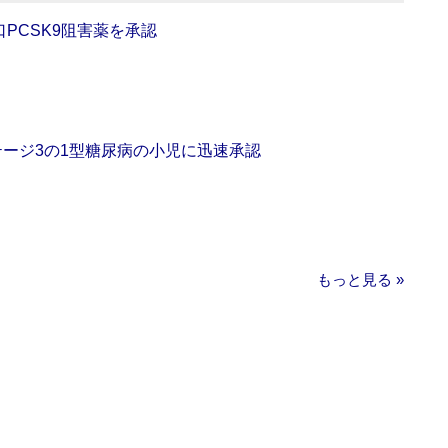
口PCSK9阻害薬を承認
をステージ3の1型糖尿病の小児に迅速承認
もっと見る »