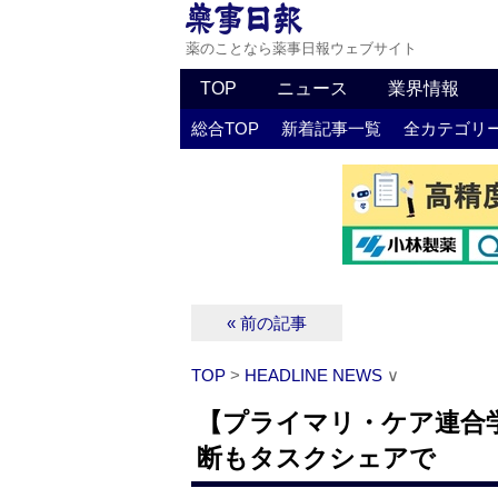
薬のことなら薬事日報ウェブサイト
TOP
ニュース
業界情報
総合TOP
新着記事一覧
全カテゴリ
« 前の記事
TOP
>
HEADLINE NEWS
∨
【プライマリ・ケア連合
断もタスクシェアで