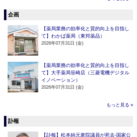
企画
【薬局業務の効率化と質的向上を目指し
て】わかば薬局（東邦薬品）
2026年07月31日 (金)
【薬局業務の効率化と質的向上を目指し
て】大手薬局笹崎店（三菱電機デジタル
イノベーション）
2026年07月31日 (金)
もっと見る »
訃報
【訃報】松本純元衆院議員が死去‐国家公