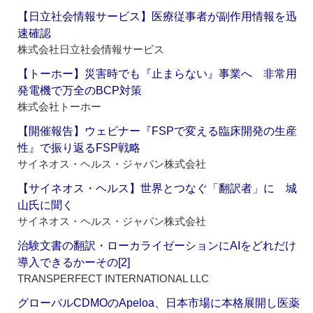
【日立社会情報サービス】医療従事者が副作用情報を迅
速確認
株式会社日立社会情報サービス
【トーホー】災害時でも『止まらない』事業へ 非常用
発電機で万全のBCP対策
株式会社トーホー
【開催報告】ウェビナー『FSPで変える臨床開発の生産
性』で振り返るFSP戦略
サイネオス・ヘルス・ジャパン株式会社
【サイネオス・ヘルス】世界とつなぐ「翻訳者」に 城
山氏に聞く
サイネオス・ヘルス・ジャパン株式会社
治験文書の翻訳・ローカライゼーションにAIをどれだけ
導入できるかーその[2]
TRANSPERFECT INTERNATIONAL LLC
グローバルCDMOのApeloa、日本市場に本格展開し医薬