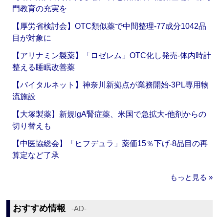
門教育の充実を
【厚労省検討会】OTC類似薬で中間整理‐77成分1042品
目が対象に
【アリナミン製薬】「ロゼレム」OTC化し発売‐体内時計
整える睡眠改善薬
【バイタルネット】神奈川新拠点が業務開始‐3PL専用物
流施設
【大塚製薬】新規IgA腎症薬、米国で急拡大‐他剤からの
切り替えも
【中医協総会】「ヒフデュラ」薬価15％下げ‐8品目の再
算定など了承
もっと見る »
おすすめ情報
‐AD‐