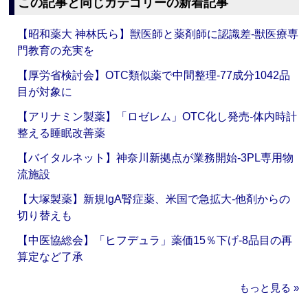
この記事と同じカテゴリーの新着記事
【昭和薬大 神林氏ら】獣医師と薬剤師に認識差‐獣医療専
門教育の充実を
【厚労省検討会】OTC類似薬で中間整理‐77成分1042品
目が対象に
【アリナミン製薬】「ロゼレム」OTC化し発売‐体内時計
整える睡眠改善薬
【バイタルネット】神奈川新拠点が業務開始‐3PL専用物
流施設
【大塚製薬】新規IgA腎症薬、米国で急拡大‐他剤からの
切り替えも
【中医協総会】「ヒフデュラ」薬価15％下げ‐8品目の再
算定など了承
もっと見る »