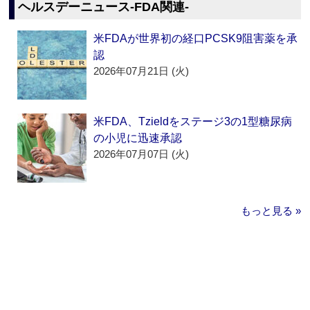
ヘルスデーニュース‐FDA関連‐
米FDAが世界初の経口PCSK9阻害薬を承
認
2026年07月21日 (火)
米FDA、Tzieldをステージ3の1型糖尿病
の小児に迅速承認
2026年07月07日 (火)
もっと見る »