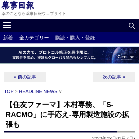
薬のことなら薬事日報ウェブサイト
新着
全カテゴリー
購読・購入・登録
« 前の記事
次の記事 »
TOP
>
HEADLINE NEWS
∨
【住友ファーマ】木村専務、「S-
RACMO」に手応え‐専用製造施設の拡
張も
2022年08月01日 (月)