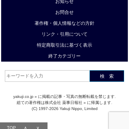
お知らせ
お問合せ
著作権・個人情報などの方針
リンク・引用について
特定商取引法に基づく表示
終了カテゴリー
検 索
yakuji.co.jp
» に掲載の記事・写真の無断転載を禁じます.
総ての著作権は
株式会社 薬事日報社
» に帰属します.
(C) 1997-2026 Yakuji Nippo, Limited
TOP
∧
∨