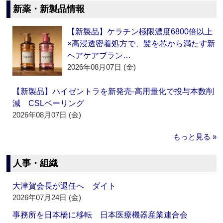
新薬・新製品情報
【新製品】ケラチン極限濃度6800倍以上
×高浸透密着処方で、髪を芯から満たす新
ヘアケアブラン…
2026年08月07日 (金)
【新製品】ハイゼントラを新発売‐高用量化で投与本数削
減 CSLベーリング
2026年08月07日 (金)
もっと見る »
人事・組織
大津賀会長が退任へ ダイト
2026年07月24日 (金)
事務所を日本橋に移転 日本医療機器産業連合会