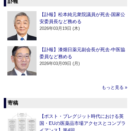
訃報
【訃報】松本純元衆院議員が死去‐国家公
安委員長など務める
2026年03月19日 (木)
【訃報】漆畑日薬元副会長が死去‐中医協
委員など務める
2026年03月09日 (月)
もっと見る »
寄稿
【ポスト・ブレグジット時代における英
国・EUの医薬品市場アクセスとコンプラ
イアンス】第4回…