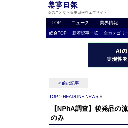
薬のことなら薬事日報ウェブサイト
TOP
ニュース
業界情報
総合TOP
新着記事一覧
全カテゴリ
« 前の記事
TOP
>
HEADLINE NEWS
∨
【NPhA調査】後発品の
のみ