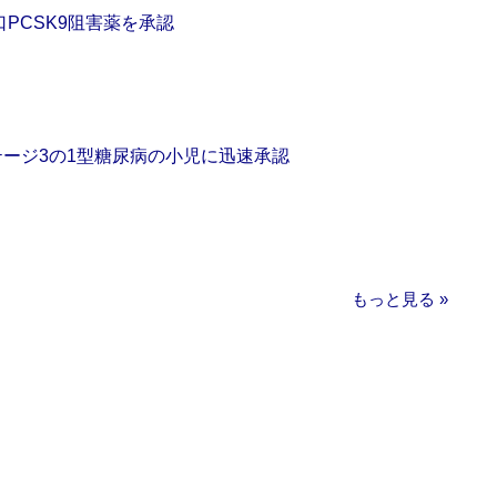
口PCSK9阻害薬を承認
をステージ3の1型糖尿病の小児に迅速承認
もっと見る »