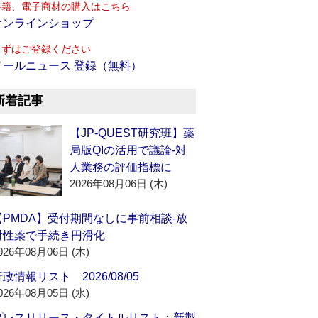
書籍、電子商材の購入はこちら
オンラインショップ
まずはご登録ください
メールニュース 登録（無料）
新着記事
【JP-QUEST研究班】薬
局版QIの活用で議論‐対
人業務の評価指標に
2026年08月06日 (木)
【PMDA】受付期間なしに事前相談‐放
射性薬で手続き円滑化
026年08月06日 (木)
政情報リスト 2026/08/05
026年08月05日 (水)
プレスリリース・タイトルリスト：新製