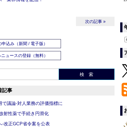
次の記事 »
申込み（新聞 / 電子版）
ルニュースの登録（無料）
検 索
着記事
活用で議論‐対人業務の評価指標に
‐放射性薬で手続き円滑化
‐改正GCP省令案を公表