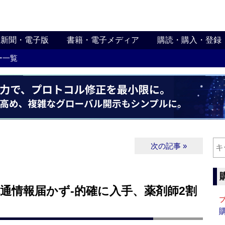
新聞・電子版
書籍・電子メディア
購読・購入・登録
ー一覧
次の記事 »
流通情報届かず‐的確に入手、薬剤師2割