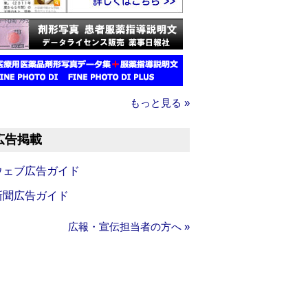
もっと見る »
広告掲載
ウェブ広告ガイド
新聞広告ガイド
広報・宣伝担当者の方へ »