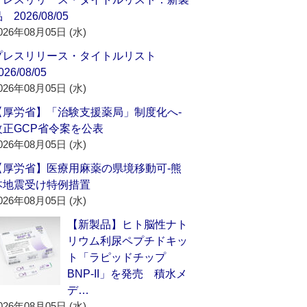
 2026/08/05
026年08月05日 (水)
プレスリリース・タイトルリスト
026/08/05
026年08月05日 (水)
【厚労省】「治験支援薬局」制度化へ‐
改正GCP省令案を公表
026年08月05日 (水)
【厚労省】医療用麻薬の県境移動可‐熊
本地震受け特例措置
026年08月05日 (水)
【新製品】ヒト脳性ナト
リウム利尿ペプチドキッ
ト「ラピッドチップ
BNP-II」を発売 積水メ
デ…
026年08月05日 (水)