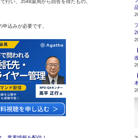
まで行い、3548薬局から回答を得たもの。
品
2
の申込みが必要です。
2
2
2
2
ス 業界情報を配信！
2