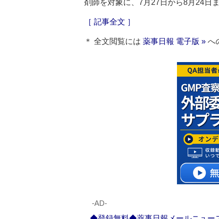
剤師を対象に、7月27日から8月24日
［ 記事全文 ］
＊ 全文閲覧には
薬事日報 電子版 »
へ
‐AD‐
◆登録無料◆薬事日報メールニュー