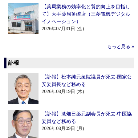
【薬局業務の効率化と質的向上を目指し
て】大手薬局笹崎店（三菱電機デジタル
イノベーション）
2026年07月31日 (金)
もっと見る »
訃報
【訃報】松本純元衆院議員が死去‐国家公
安委員長など務める
2026年03月19日 (木)
【訃報】漆畑日薬元副会長が死去‐中医協
委員など務める
2026年03月09日 (月)