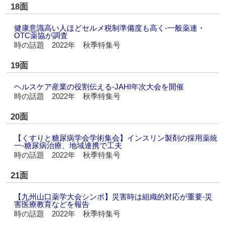
18面
健康意識高い人ほどセルメ税制準備度も高く‐一般薬連・
OTC薬協が調査
時の話題 2022年 秋季特集号
19面
ヘルスケア産業の役割伝える‐JAHI年次大会を開催
時の話題 2022年 秋季特集号
20面
【くすりと糖尿病学会学術集会】インスリン製剤の採用薬統
一‐糖尿病治療、地域連携で工夫
時の話題 2022年 秋季特集号
21面
【九州山口薬学大会シンポ】災害時は組織的対応が重要‐災
害医療教育などを報告
時の話題 2022年 秋季特集号