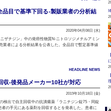
2
全品目で基準下回る‐製販業者の分析結
2
2020年04月08日 (水)
ニザチジン」中の発癌性物質N-ニトロソジメチルアミン
販売業者による分析結果を公表した。全品目で暫定基準値
2
HEADLINE NEWS
収‐後発品メーカー10社が対応
2
2019年10月18日 (金)
の検出で自主回収中の抗潰瘍薬「ラニチジン錠75・同錠
る患者の手元にある薬剤を回収するとを発表した。患者に