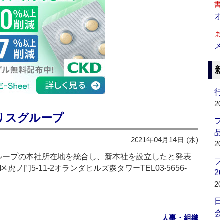
行
2
リスグループ
品
2021年04月14日 (水)
2
ープの本社所在地を統合し、新本社を設立したと発表
虎ノ門5-11-2オランダヒルズ森タワーTEL03-5656-
2
2
会
人事・組織