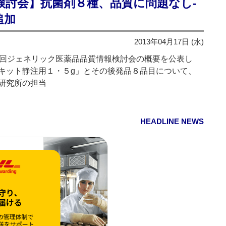
検討会】抗菌剤８種、品質に問題なし‐
追加
2013年04月17日 (水)
回ジェネリック医薬品品質情報検討会の概要を公表し
Sキット静注用１・５g」とその後発品８品目について、
研究所の担当
HEADLINE NEWS