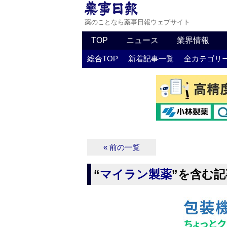
薬のことなら薬事日報ウェブサイト
TOP
ニュース
業界情報
総合TOP
新着記事一覧
全カテゴリ
« 前の一覧
“
マイラン製薬
”を含む