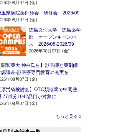
026年08月07日 (金)
埼玉県病院薬剤師会 研修会 2026/09
026年08月07日 (金)
徳島文理大学 徳島薬学
部 オープンキャンパ
ス 2026/08-2026/09
2026年08月07日 (金)
【昭和薬大 神林氏ら】獣医師と薬剤師
に認識差‐獣医療専門教育の充実を
026年08月07日 (金)
【厚労省検討会】OTC類似薬で中間整
理‐77成分1042品目が対象に
026年08月07日 (金)
もっと見る »