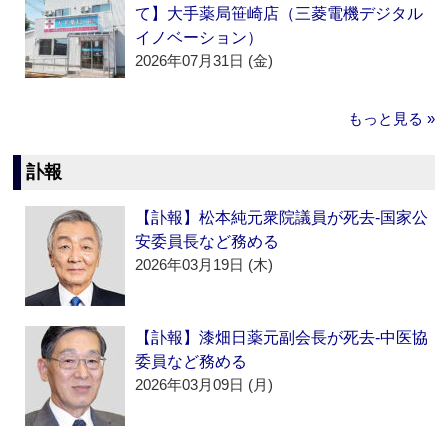
て】大手薬局笹崎店（三菱電機デジタル
イノベーション）
2026年07月31日 (金)
もっと見る »
訃報
【訃報】松本純元衆院議員が死去‐国家公
安委員長など務める
2026年03月19日 (木)
【訃報】漆畑日薬元副会長が死去‐中医協
委員など務める
2026年03月09日 (月)