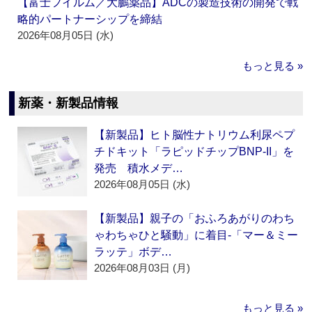
【富士フイルム／大鵬薬品】ADCの製造技術の開発で戦
略的パートナーシップを締結
2026年08月05日 (水)
もっと見る »
新薬・新製品情報
【新製品】ヒト脳性ナトリウム利尿ペプ
チドキット「ラピッドチップBNP-II」を
発売 積水メデ…
2026年08月05日 (水)
【新製品】親子の「おふろあがりのわち
ゃわちゃひと騒動」に着目‐「マー＆ミー
ラッテ」ボデ…
2026年08月03日 (月)
もっと見る »