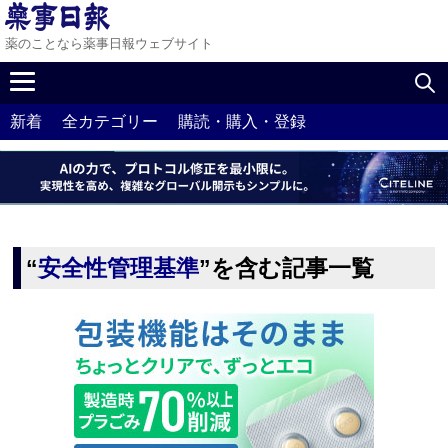
薬のことなら薬事日報ウェブサイト
新着
全カテゴリー
購読・購入・登録
“
安全性管理基準
”を含む記事一覧