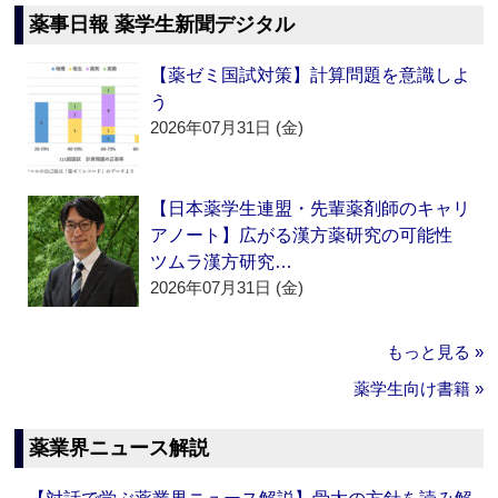
薬事日報 薬学生新聞デジタル
【薬ゼミ国試対策】計算問題を意識しよ
う
2026年07月31日 (金)
【日本薬学生連盟・先輩薬剤師のキャリ
アノート】広がる漢方薬研究の可能性
ツムラ漢方研究…
2026年07月31日 (金)
もっと見る »
薬学生向け書籍 »
薬業界ニュース解説