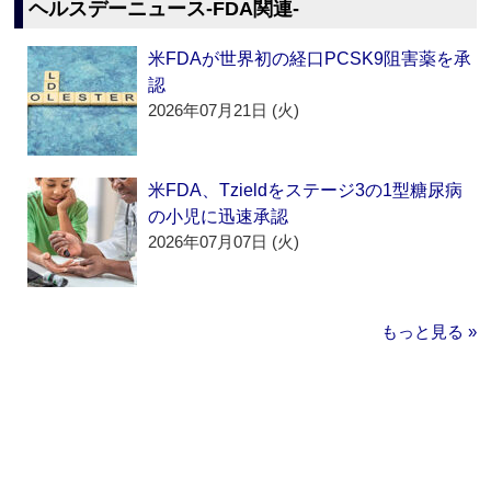
ヘルスデーニュース‐FDA関連‐
米FDAが世界初の経口PCSK9阻害薬を承
認
2026年07月21日 (火)
米FDA、Tzieldをステージ3の1型糖尿病
の小児に迅速承認
2026年07月07日 (火)
もっと見る »