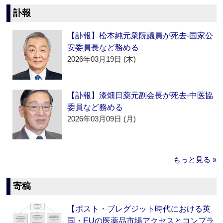
訃報
【訃報】松本純元衆院議員が死去‐国家公
安委員長など務める
2026年03月19日 (木)
【訃報】漆畑日薬元副会長が死去‐中医協
委員など務める
2026年03月09日 (月)
もっと見る »
寄稿
【ポスト・ブレグジット時代における英
国・EUの医薬品市場アクセスとコンプラ