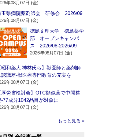
026年08月07日 (金)
埼玉県病院薬剤師会 研修会 2026/09
026年08月07日 (金)
徳島文理大学 徳島薬学
部 オープンキャンパ
ス 2026/08-2026/09
2026年08月07日 (金)
【昭和薬大 神林氏ら】獣医師と薬剤師
に認識差‐獣医療専門教育の充実を
026年08月07日 (金)
【厚労省検討会】OTC類似薬で中間整
理‐77成分1042品目が対象に
026年08月07日 (金)
もっと見る »