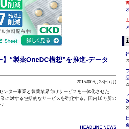
行
】“製薬OneDC構想”を推進‐データ
2
品
2015年09月28日 (月)
2
センター事業と製薬業界向けサービスを一体化させた
企業に対する包括的なサービスを強化する。国内16カ所の
2
パ
2
会
HEADLINE NEWS