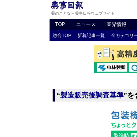
薬のことなら薬事日報ウェブサイト
TOP
ニュース
業界情報
総合TOP
新着記事一覧
全カテゴリ
“
製造販売後調査基準
”を