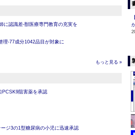
師に認識差‐獣医療専門教育の充実を
2
理‐77成分1042品目が対象に
もっと見る »
口PCSK9阻害薬を承認
をステージ3の1型糖尿病の小児に迅速承認