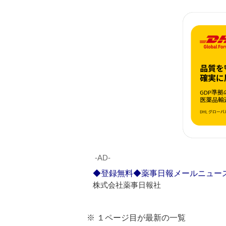
‐AD‐
◆登録無料◆薬事日報メールニュー
株式会社薬事日報社
※ １ページ目が最新の一覧