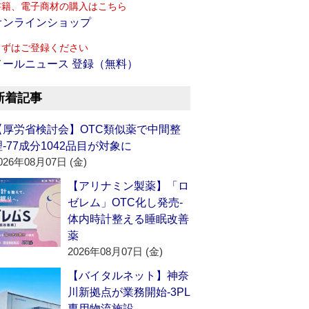
書籍、電子商材の購入はこちら
オンラインショップ
まずはご登録ください
メールニュース 登録（無料）
新着記事
【厚労省検討会】OTC類似薬で中間整
理‐77成分1042品目が対象に
026年08月07日 (金)
【アリナミン製薬】「ロ
ゼレム」OTC化し発売‐
体内時計整える睡眠改善
薬
2026年08月07日 (金)
【バイタルネット】神奈
川新拠点が業務開始‐3PL
専用物流施設