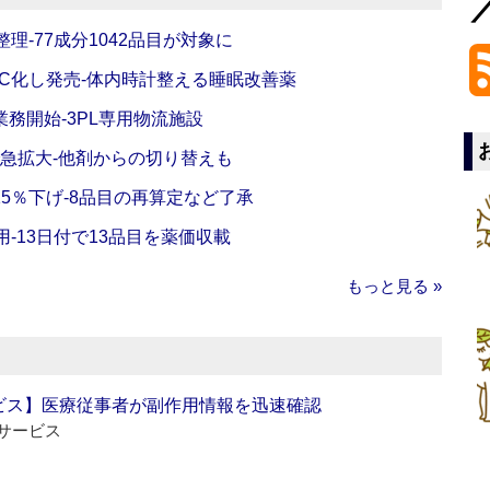
理‐77成分1042品目が対象に
C化し発売‐体内時計整える睡眠改善薬
務開始‐3PL専用物流施設
で急拡大‐他剤からの切り替えも
5％下げ‐8品目の再算定など了承
‐13日付で13品目を薬価収載
もっと見る »
ビス】医療従事者が副作用情報を迅速確認
サービス