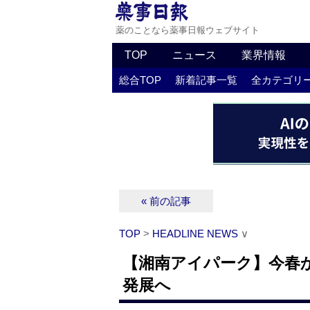
薬のことなら薬事日報ウェブサイト
TOP
ニュース
業界情報
総合TOP
新着記事一覧
全カテゴリ
« 前の記事
TOP
>
HEADLINE NEWS
∨
【湘南アイパーク】今春
発展へ