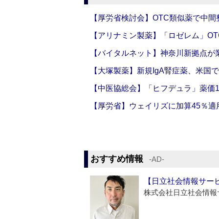
【厚労省検討会】OTC類似薬で中間整
【アリナミン製薬】「ロゼレム」OT
【バイタルネット】神奈川新拠点が業
【大塚製薬】新規IgA腎症薬、米国
【中医協総会】「ヒフデュラ」薬価1
【厚労省】ウェイリズに加算45％適用
おすすめ情報
‐AD‐
【日立社会情報サー
株式会社日立社会情報