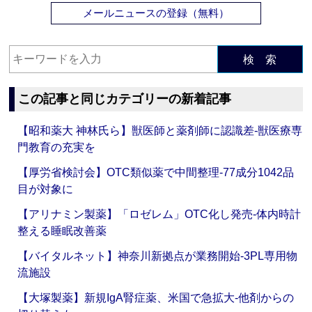
メールニュースの登録（無料）
検 索
この記事と同じカテゴリーの新着記事
【昭和薬大 神林氏ら】獣医師と薬剤師に認識差‐獣医療専
門教育の充実を
【厚労省検討会】OTC類似薬で中間整理‐77成分1042品
目が対象に
【アリナミン製薬】「ロゼレム」OTC化し発売‐体内時計
整える睡眠改善薬
【バイタルネット】神奈川新拠点が業務開始‐3PL専用物
流施設
【大塚製薬】新規IgA腎症薬、米国で急拡大‐他剤からの