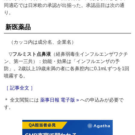
同適応では日米欧の承認が出揃った。承認品目は次の通
り。
新医薬品
（カッコ内は成分名、企業名）
▽
フルミスト点鼻液
（経鼻弱毒生インフルエンザワクチ
ン、第一三共）：効能・効果は「インフルエンザの予
防」。2歳以上19歳未満の者に各鼻腔内に0.1mLずつを1回
噴霧する。
［ 記事全文 ］
＊ 全文閲覧には
薬事日報 電子版 »
への申込みが必要で
す。