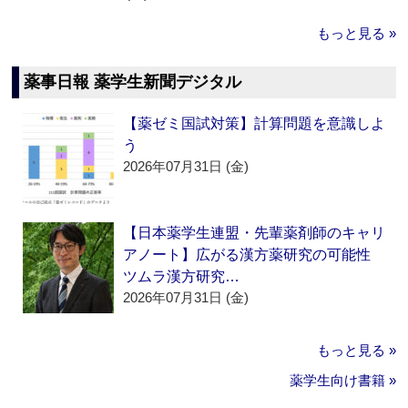
もっと見る »
薬事日報 薬学生新聞デジタル
【薬ゼミ国試対策】計算問題を意識しよ
う
2026年07月31日 (金)
【日本薬学生連盟・先輩薬剤師のキャリ
アノート】広がる漢方薬研究の可能性
ツムラ漢方研究…
2026年07月31日 (金)
もっと見る »
薬学生向け書籍 »