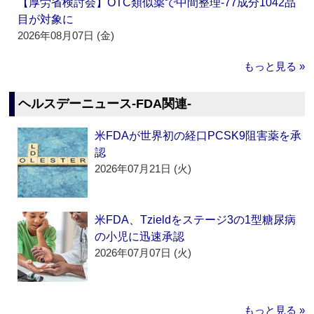
【厚労省検討会】OTC類似薬で中間整理‐77成分1042品
目が対象に
2026年08月07日 (金)
もっと見る »
ヘルスデーニュース‐FDA関連‐
米FDAが世界初の経口PCSK9阻害薬を承
認
2026年07月21日 (火)
米FDA、Tzieldをステージ3の1型糖尿病
の小児に迅速承認
2026年07月07日 (火)
もっと見る »