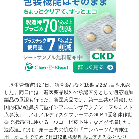
厚生労働省は27日、新医薬品など16製品26品目を承認
した。同日には、新医薬品以外の承認区分として適応追加
製品の承認も行った。新医薬品では、第一三共が開発した
国内初の経鼻投与型インフルエンザワクチン「フルミスト
点鼻液」、ノボノルディスクファーマのGLP-1受容体作動
薬で肥満症に用いる「ウゴービ皮下注」などが登場した。
適応追加では、第一三共の抗癌剤「エンハーツ点滴静注
用」が日本で初めてHER2低発現乳癌に使える薬となり、