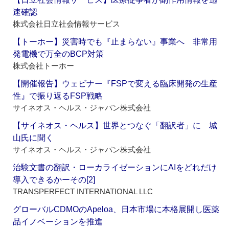
速確認
株式会社日立社会情報サービス
【トーホー】災害時でも『止まらない』事業へ 非常用
発電機で万全のBCP対策
株式会社トーホー
【開催報告】ウェビナー『FSPで変える臨床開発の生産
性』で振り返るFSP戦略
サイネオス・ヘルス・ジャパン株式会社
【サイネオス・ヘルス】世界とつなぐ「翻訳者」に 城
山氏に聞く
サイネオス・ヘルス・ジャパン株式会社
治験文書の翻訳・ローカライゼーションにAIをどれだけ
導入できるかーその[2]
TRANSPERFECT INTERNATIONAL LLC
グローバルCDMOのApeloa、日本市場に本格展開し医薬
品イノベーションを推進