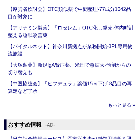
【厚労省検討会】OTC類似薬で中間整理‐77成分1042品
目が対象に
【アリナミン製薬】「ロゼレム」OTC化し発売‐体内時計
整える睡眠改善薬
【バイタルネット】神奈川新拠点が業務開始‐3PL専用物
流施設
【大塚製薬】新規IgA腎症薬、米国で急拡大‐他剤からの
切り替えも
【中医協総会】「ヒフデュラ」薬価15％下げ‐8品目の再
算定など了承
もっと見る »
おすすめ情報
‐AD‐
【日立社会情報サービス】医療従事者が副作用情報を迅