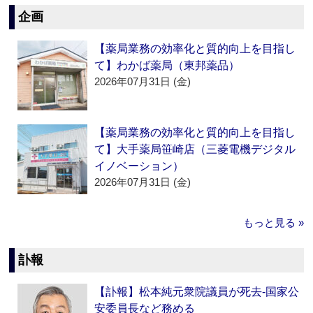
企画
【薬局業務の効率化と質的向上を目指し
て】わかば薬局（東邦薬品）
2026年07月31日 (金)
【薬局業務の効率化と質的向上を目指し
て】大手薬局笹崎店（三菱電機デジタル
イノベーション）
2026年07月31日 (金)
もっと見る »
訃報
【訃報】松本純元衆院議員が死去‐国家公
安委員長など務める