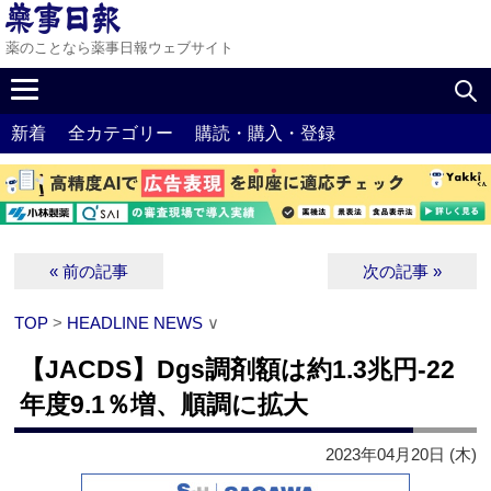
薬のことなら薬事日報ウェブサイト
新着
全カテゴリー
購読・購入・登録
« 前の記事
次の記事 »
TOP
>
HEADLINE NEWS
∨
【JACDS】Dgs調剤額は約1.3兆円‐22
年度9.1％増、順調に拡大
2023年04月20日 (木)