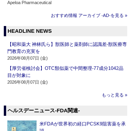
Apeloa Pharmaceutical
おすすめ情報 アーカイブ ‐AD‐を見る »
HEADLINE NEWS
【昭和薬大 神林氏ら】獣医師と薬剤師に認識差‐獣医療専
門教育の充実を
2026年08月07日 (金)
【厚労省検討会】OTC類似薬で中間整理‐77成分1042品
目が対象に
2026年08月07日 (金)
もっと見る »
ヘルスデーニュース‐FDA関連‐
米FDAが世界初の経口PCSK9阻害薬を承
認